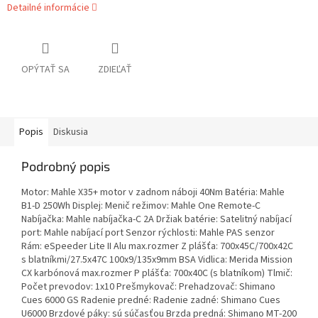
Detailné informácie
OPÝTAŤ SA
ZDIEĽAŤ
Popis
Diskusia
Podrobný popis
Motor: Mahle X35+ motor v zadnom náboji 40Nm Batéria: Mahle
B1-D 250Wh Displej: Menič režimov: Mahle One Remote-C
Nabíjačka: Mahle nabíjačka-C 2A Držiak batérie: Satelitný nabíjací
port: Mahle nabíjací port Senzor rýchlosti: Mahle PAS senzor
Rám: eSpeeder Lite II Alu max.rozmer Z plášťa: 700x45C/700x42C
s blatníkmi/27.5x47C 100x9/135x9mm BSA Vidlica: Merida Mission
CX karbónová max.rozmer P plášťa: 700x40C (s blatníkom) Tlmič:
Počet prevodov: 1x10 Prešmykovač: Prehadzovač: Shimano
Cues 6000 GS Radenie predné: Radenie zadné: Shimano Cues
U6000 Brzdové páky: sú súčasťou Brzda predná: Shimano MT-200