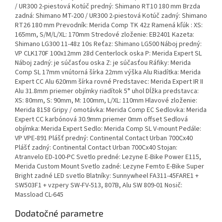
/ UR300 2-piestová Kotúč predný: Shimano RT10 180 mm Brzda
zadná: Shimano MT-200 / UR300 2-piestová Kotúč zadný: Shimano
RT26 180 mm Prevodník: Merida Comp TK 42z Ramená kľúk : XS:
165mm, S/M/L/XL: 170mm Stredové zloženie: EB2401 Kazeta:
Shimano LG300 11-48z 10s Reťaz: Shimano LG500 Náboj predný:
VP CLK170F 100x12mm 28d Centerlock oska P: Merida Expert SL
Náboj zadný: je súčasťou oska Z: je súčasťou Ráfiky: Merida
Comp SL 17mm vnútorná šírka 22mm výška Alu Riadítka: Merida
Expert CC Alu 620mm šírka rovné Predstavec: Merida Expert IR II
Alu 31.8mm priemer objímky riadítok 5° uhol Dĺžka predstavca:
XS: 80mm, S: 90mm, M: 100mm, L/XL: 110mm Hlavové zloženie:
Merida 8158 Gripy / omotávka: Merida Comp EC Sedlovka: Merida
Expert CC karbónová 30.9mm priemer 0mm offset Sedlová
objímka: Merida Expert Sedlo: Merida Comp SL V-mount Pedále:
VP VPE-891 Plášť predný: Continental Contact Urban 700Cx40
Plášť zadný: Continental Contact Urban 700Cx40 Stojan:
Atranvelo ED-100-PC Svetlo predné: Lezyne E-Bike Power E115,
Merida Custom Mount Svetlo zadné: Lezyne Femto E-Bike Super
Bright zadné LED svetlo Blatníky: Sunnywheel FA311-45FARE1 +
SW503F1 + vzpery SW-FV-513, 807B, Alu SW 809-01 Nosič:
Massload CL-645
Dodatočné parametre