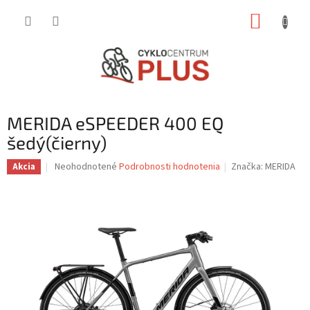
Prejsť
NÁKUP
na
obsah
KOŠÍK
MERIDA eSPEEDER 400 EQ
šedý(čierny)
Priemerné
Neohodnotené
Podrobnosti hodnotenia
Značka:
MERIDA
Akcia
hodnotenie
produktu
je
0,0
z
5
hviezdičiek.