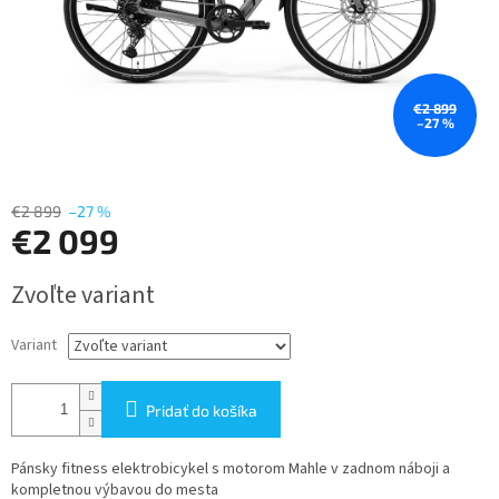
€2 899
–27 %
€2 899
–27 %
€2 099
Jednotková
Zvoľte variant
cena:
Variant
Pridať do košíka
Pánsky fitness elektrobicykel s motorom Mahle v zadnom náboji a
kompletnou výbavou do mesta