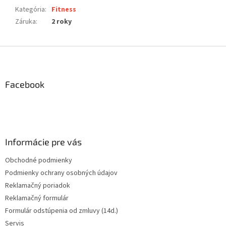
Kategória
:
Fitness
Záruka
:
2 roky
Z
á
p
ä
Facebook
t
i
e
Informácie pre vás
Obchodné podmienky
Podmienky ochrany osobných údajov
Reklamačný poriadok
Reklamačný formulár
Formulár odstúpenia od zmluvy (14d.)
Servis