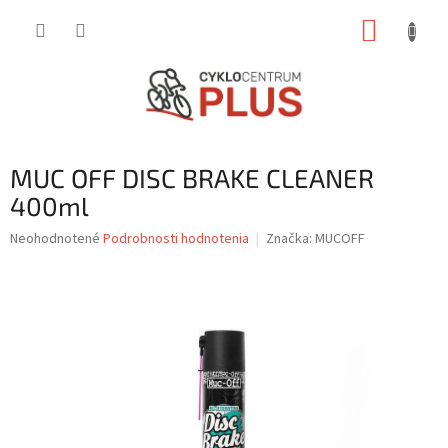
Prejsť
NÁKUP
na
obsah
KOŠÍK
MUC OFF DISC BRAKE CLEANER
400ml
Priemerné
Neohodnotené
Podrobnosti hodnotenia
Značka:
MUCOFF
hodnotenie
produktu
je
0,0
z
5
hviezdičiek.