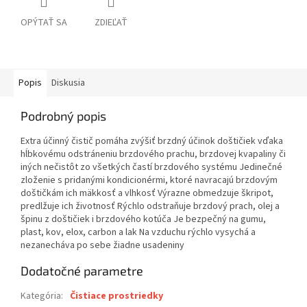
OPÝTAŤ SA
ZDIEĽAŤ
Popis
Diskusia
Podrobný popis
Extra účinný čistič pomáha zvýšiť brzdný účinok doštičiek vďaka
hĺbkovému odstráneniu brzdového prachu, brzdovej kvapaliny či
iných nečistôt zo všetkých častí brzdového systému Jedinečné
zloženie s pridanými kondicionérmi, ktoré navracajú brzdovým
doštičkám ich mäkkosť a vlhkosť Výrazne obmedzuje škripot,
predlžuje ich životnosť Rýchlo odstraňuje brzdový prach, olej a
špinu z doštičiek i brzdového kotúča Je bezpečný na gumu,
plast, kov, elox, carbon a lak Na vzduchu rýchlo vysychá a
nezanecháva po sebe žiadne usadeniny
Dodatočné parametre
Kategória
:
Čistiace prostriedky