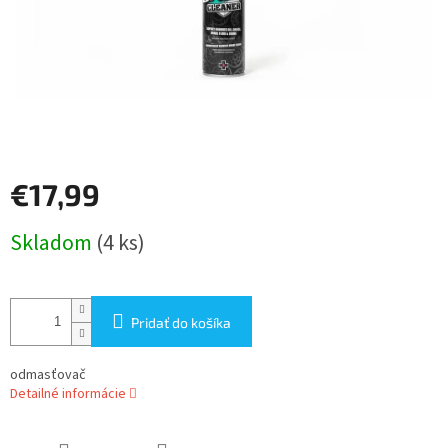
€17,99
Jednotková
Skladom
(4 ks)
cena:
Pridať do košíka
odmasťovač
Detailné informácie