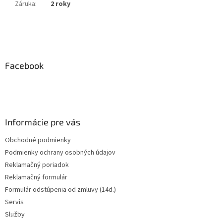
Záruka
:
2 roky
Z
á
p
ä
Facebook
t
i
e
Informácie pre vás
Obchodné podmienky
Podmienky ochrany osobných údajov
Reklamačný poriadok
Reklamačný formulár
Formulár odstúpenia od zmluvy (14d.)
Servis
Služby