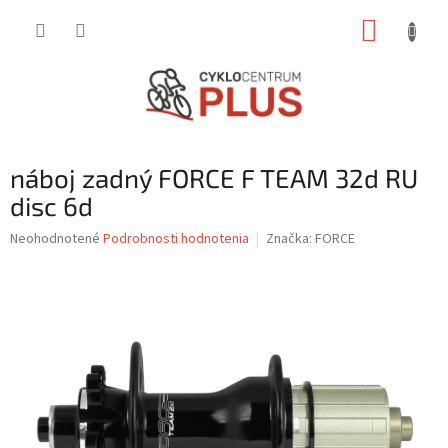
Prejsť
NÁKUP
na
obsah
KOŠÍK
náboj zadný FORCE F TEAM 32d RU
disc 6d
Priemerné
Neohodnotené
Podrobnosti hodnotenia
Značka:
FORCE
hodnotenie
produktu
je
0,0
z
5
hviezdičiek.