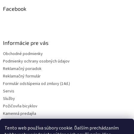
p
ä
Facebook
t
i
e
Informácie pre vás
Obchodné podmienky
Podmienky ochrany osobných údajov
Reklamačný poriadok
Reklamačný formulár
Formulár odstúpenia od zmluvy (14d.)
Servis
Služby
Požičovňa bicyklov
Kamenná predajňa
Kontakt
Tento web používa súbory cookie. Ďalším prechádzaním