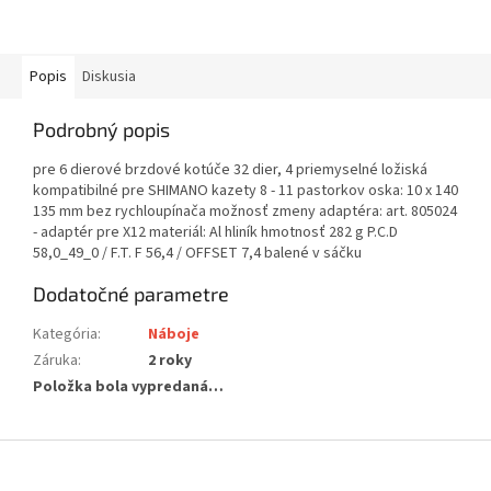
Popis
Diskusia
Podrobný popis
pre 6 dierové brzdové kotúče 32 dier, 4 priemyselné ložiská
kompatibilné pre SHIMANO kazety 8 - 11 pastorkov oska: 10 x 140
135 mm bez rychloupínača možnosť zmeny adaptéra: art. 805024
- adaptér pre X12 materiál: Al hliník hmotnosť 282 g P.C.D
58,0_49_0 / F.T. F 56,4 / OFFSET 7,4 balené v sáčku
Dodatočné parametre
Kategória
:
Náboje
Záruka
:
2 roky
Položka bola vypredaná…
Z
á