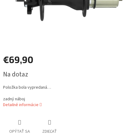
€69,90
Jednotková
Na dotaz
cena:
Položka bola vypredaná…
zadný náboj
Detailné informácie
OPÝTAŤ SA
ZDIEĽAŤ