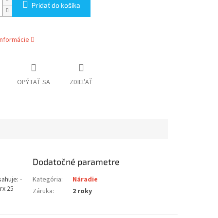
Pridať do košíka
informácie
OPÝTAŤ SA
ZDIEĽAŤ
Dodatočné parametre
ahuje: -
Kategória
:
Náradie
rx 25
Záruka
:
2 roky