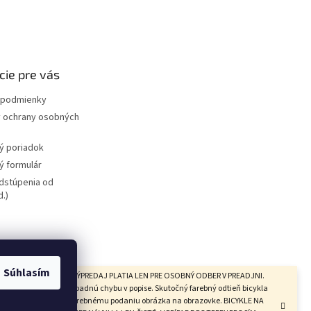
cie pre vás
podmienky
 ochrany osobných
ý poriadok
 formulár
dstúpenia od
.)
bicyklov
redajňa
Súhlasím
CYKLOV V KATEGÓRII VÝPREDAJ PLATIA LEN PRE OSOBNÝ ODBER V PREADJNI.
ujeme si právo na prípadnú chybu v popise. Skutočný farebný odtieň bicykla
presne zodpovedať farebnému podaniu obrázka na obrazovke. BICYKLE NA