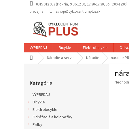
Prejsť
0915 912 903 (Po-Pia, 9:00-12:00, 12:30-17:30, So: 9:00-12:00)
na
predajňa
eshop@cyklocentrumplus.sk
obsah
VÝPREDAJ
Bicykle
Elektrobicykle
Odráž
Domov
Náradie a servis
Náradie
náradie PR
B
nára
o
Preskočiť
č
Priemer
Neohod
Kategórie
kategórie
n
hodnote
ý
produkt
VÝPREDAJ
p
je
Bicykle
0,0
a
z
Elektrobicykle
n
5
e
Odrážadlá a kolobežky
hviezdič
l
Prilby