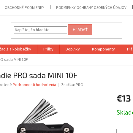
OBCHODNÉ PODMIENKY
PODMIENKY OCHRANY OSOBNÝCH ÚDAJOV
HĽADAŤ
adlá a kolobežky
Prilby
Doplnky
Komponenty
Plá
O sada MINI 10F
die PRO sada MINI 10F
né
notené
Podrobnosti hodnotenia
Značka:
PRO
nie
€13
u
Jednotk
Skla
cena:
iek.