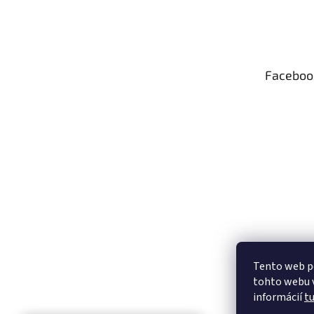
Z
á
p
ä
t
Faceboo
i
e
Tento web p
tohto webu v
informácií
t