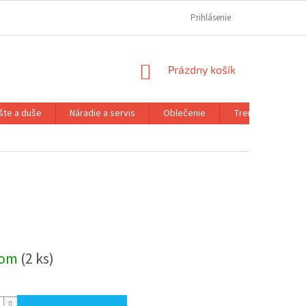
REKLAMAČNÝ PORIADOK
REKLAMAČNÝ FORMULÁR
Prihlásenie
FORMULÁR OD
NÁKUPNÝ
Prázdny košík
KOŠÍK
šte a duše
Náradie a servis
Oblečenie
Trenažéry a prís
ová
dom
(2 ks)