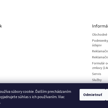
k
Informá
Obchodné 
Podmienky
údajov
Reklamačn
Reklamačný
Formulár o
zmluvy (14d
Servis
Služby
Požičovňa 
oužíva súbory cookie. Ďalším prechádzaním
Kamenná p
Odmietnuť
CENY BI
yjadrujete súhlas s ich používaním. Viac
Kontakt
Vyhradz
u
.
nemusí 