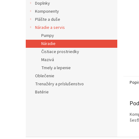
Doplnky
Komponenty
Plášte a duše
Náradie a servis
Pumpy
Náradie
Čistiace prostriedky
Mazivá
Tmely a lepenie
Oblečenie
Popi
Trenažéry a príslušenstvo
Batérie
Pod
Komp
šesťh