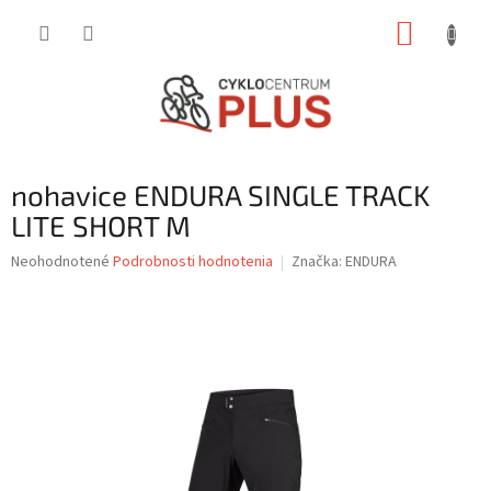
Prejsť
NÁKUP
na
obsah
KOŠÍK
nohavice ENDURA SINGLE TRACK
LITE SHORT M
Priemerné
Neohodnotené
Podrobnosti hodnotenia
Značka:
ENDURA
hodnotenie
produktu
je
0,0
z
5
hviezdičiek.