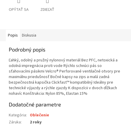
OPÝTAŤ SA
ZDIEĽAŤ
Popis
Diskusia
Podrobný popis
Ľahký, odolný a pružný nylonový materiál Bez PFC, netoxická a
odolná impregnácia proti vode Rýchlo schnúci pás so
sťahovacími pásikmi Velcro® Perforované ventilačné otvory pre
maximálnu priedušnosť Bočné kapsy na zips a malá zadná
bezpečnostná kapsička Clickfast™ kompatibilný Ideálny pre
technické výjazdy a rýchle zjazdy K dispozícii v dvoch dĺžkach
nohavíc Konštrukcia: Nylon 85%, Elastan 15%
Dodatočné parametre
Kategória
:
Oblečenie
Záruka
:
2 roky