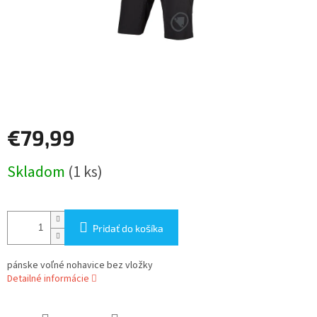
€79,99
Jednotková
Skladom
(1 ks)
cena:
Pridať do košíka
pánske voľné nohavice bez vložky
Detailné informácie