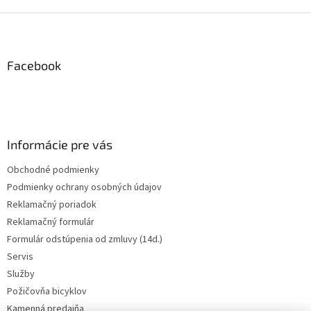
Z
á
p
ä
Facebook
t
i
e
Informácie pre vás
Obchodné podmienky
Podmienky ochrany osobných údajov
Reklamačný poriadok
Reklamačný formulár
Formulár odstúpenia od zmluvy (14d.)
Servis
Služby
Požičovňa bicyklov
Kamenná predajňa