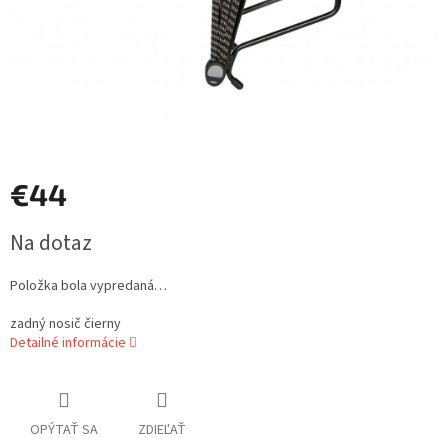
€44
Jednotková
Na dotaz
cena:
Položka bola vypredaná…
zadný nosič čierny
Detailné informácie
OPÝTAŤ SA
ZDIEĽAŤ