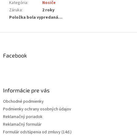
Kategória
:
Nosiče
Záruka
:
2 roky
Položka bola vypredaná…
Z
á
p
ä
Facebook
t
i
e
Informácie pre vás
Obchodné podmienky
Podmienky ochrany osobných údajov
Reklamačný poriadok
Reklamačný formulár
Formulár odstúpenia od zmluvy (14d.)