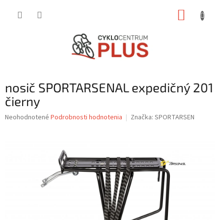
Prejsť
NÁKUP
na
obsah
KOŠÍK
nosič SPORTARSENAL expedičný 201
čierny
Priemerné
Neohodnotené
Podrobnosti hodnotenia
Značka:
SPORTARSEN
hodnotenie
produktu
je
0,0
z
5
hviezdičiek.