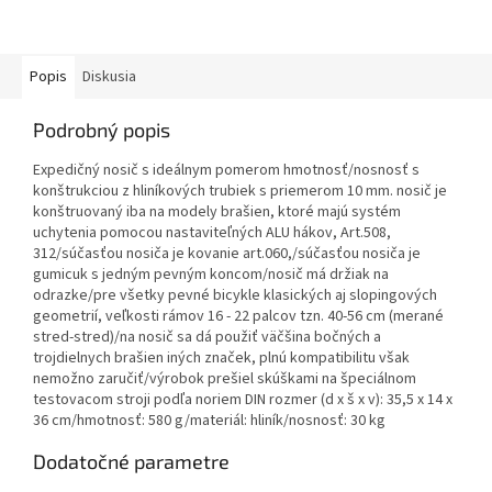
Popis
Diskusia
Podrobný popis
Expedičný nosič s ideálnym pomerom hmotnosť/nosnosť s
konštrukciou z hliníkových trubiek s priemerom 10 mm. nosič je
konštruovaný iba na modely brašien, ktoré majú systém
uchytenia pomocou nastaviteľných ALU hákov, Art.508,
312/súčasťou nosiča je kovanie art.060,/súčasťou nosiča je
gumicuk s jedným pevným koncom/nosič má držiak na
odrazke/pre všetky pevné bicykle klasických aj slopingových
geometrií, veľkosti rámov 16 - 22 palcov tzn. 40-56 cm (merané
stred-stred)/na nosič sa dá použiť väčšina bočných a
trojdielnych brašien iných značek, plnú kompatibilitu však
nemožno zaručiť/výrobok prešiel skúškami na špeciálnom
testovacom stroji podľa noriem DIN rozmer (d x š x v): 35,5 x 14 x
36 cm/hmotnosť: 580 g/materiál: hliník/nosnosť: 30 kg
Dodatočné parametre