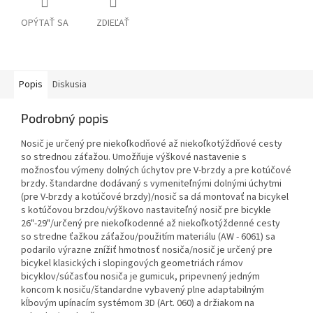
OPÝTAŤ SA
ZDIEĽAŤ
Popis
Diskusia
Podrobný popis
Nosič je určený pre niekoľkodňové až niekoľkotýždňové cesty
so strednou záťažou. Umožňuje výškové nastavenie s
možnosťou výmeny dolných úchytov pre V-brzdy a pre kotúčové
brzdy. štandardne dodávaný s vymeniteľnými dolnými úchytmi
(pre V-brzdy a kotúčové brzdy)/nosič sa dá montovať na bicykel
s kotúčovou brzdou/výškovo nastaviteľný nosič pre bicykle
26"-29"/určený pre niekoľkodenné až niekoľkotýždenné cesty
so stredne ťažkou záťažou/použitím materiálu (AW - 6061) sa
podarilo výrazne znížiť hmotnosť nosiča/nosič je určený pre
bicykel klasických i slopingových geometriách rámov
bicyklov/súčasťou nosiča je gumicuk, pripevnený jedným
koncom k nosiču/štandardne vybavený plne adaptabilným
kĺbovým upínacím systémom 3D (Art. 060) a držiakom na