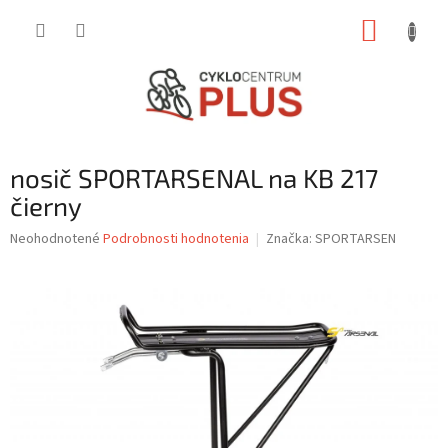
Prejsť
NÁKUP
na
obsah
KOŠÍK
nosič SPORTARSENAL na KB 217
čierny
Priemerné
Neohodnotené
Podrobnosti hodnotenia
Značka:
SPORTARSEN
hodnotenie
produktu
je
0,0
z
5
hviezdičiek.