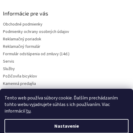
Informácie pre vás
Obchodné podmienky
Podmienky ochrany osobných údajov
Reklamačný poriadok
Reklamačný formulár
Formulár odstúpenia od zmluvy (14d.)
Servis
Služby
Požičovňa bicyklov
Kamenná predajňa
Kontakt
Tento web používa súbory cookie. Ďalším prechádzaním
tohto webu vyjadrujete súhlas s ich používaním. Viac
informácií
tu
.
CENY BICYKLOV V KATEGÓRII VÝPREDAJ PLATIA LEN PRE OSOBNÝ ODBER
V PREADJNI. Vyhradzujeme si právo na prípadnú chybu v popise.
Nastavenie
Skutočný farebný odtieň bicykla nemusí presne zodpovedať farebnému