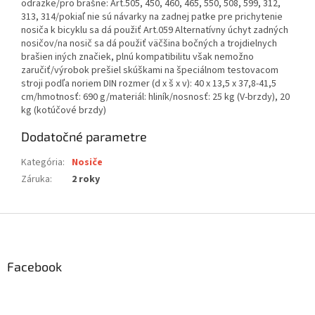
odrazke/pro brašne: Art.505, 450, 460, 465, 550, 508, 599, 312,
313, 314/pokiaľ nie sú návarky na zadnej patke pre prichytenie
nosiča k bicyklu sa dá použiť Art.059 Alternatívny úchyt zadných
nosičov/na nosič sa dá použiť väčšina bočných a trojdielnych
brašien iných značiek, plnú kompatibilitu však nemožno
zaručiť/výrobok prešiel skúškami na špeciálnom testovacom
stroji podľa noriem DIN rozmer (d x š x v): 40 x 13,5 x 37,8-41,5
cm/hmotnosť: 690 g/materiál: hliník/nosnosť: 25 kg (V-brzdy), 20
kg (kotúčové brzdy)
Dodatočné parametre
Kategória
:
Nosiče
Záruka
:
2 roky
Z
á
p
ä
Facebook
t
i
e