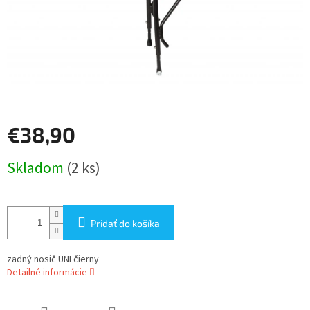
€38,90
Jednotková
Skladom
(2 ks)
cena:
Pridať do košíka
zadný nosič UNI čierny
Detailné informácie