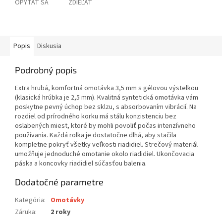
OPÝTAŤ SA
ZDIEĽAŤ
Popis
Diskusia
Podrobný popis
Extra hrubá, komfortná omotávka 3,5 mm s gélovou výstelkou
(klasická hrúbka je 2,5 mm). Kvalitná syntetická omotávka vám
poskytne pevný úchop bez sklzu, s absorbovaním vibrácií. Na
rozdiel od prírodného korku má stálu konzistenciu bez
oslabených miest, ktoré by mohli povoliť počas intenzívneho
používania. Každá rolka je dostatočne dlhá, aby stačila
kompletne pokryť všetky veľkosti riadidiel. Strečový materiál
umožňuje jednoduché omotanie okolo riadidiel. Ukončovacia
páska a koncovky riadidiel súčasťou balenia.
Dodatočné parametre
Kategória
:
Omotávky
Záruka
:
2 roky