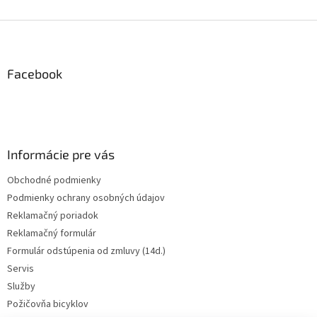
Z
á
p
ä
Facebook
t
i
e
Informácie pre vás
Obchodné podmienky
Podmienky ochrany osobných údajov
Reklamačný poriadok
Reklamačný formulár
Formulár odstúpenia od zmluvy (14d.)
Servis
Služby
Požičovňa bicyklov