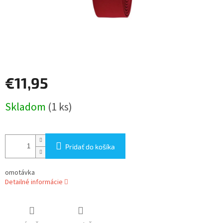
€11,95
Jednotková
Skladom
(1 ks)
cena:
Pridať do košíka
omotávka
Detailné informácie