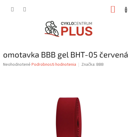
Prejsť
NÁKUP
na
obsah
KOŠÍK
omotavka BBB gel BHT-05 červená
Priemerné
Neohodnotené
Podrobnosti hodnotenia
Značka:
BBB
hodnotenie
produktu
je
0,0
z
5
hviezdičiek.