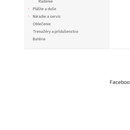
Radenie
Plášte a duše
Náradie a servis
Oblečenie
Trenažéry a príslušenstvo
Batérie
Z
á
p
ä
t
Faceboo
i
e