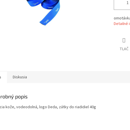
omotávk
Detailné 
TLAČ
s
Diskusia
robný popis
ácia kože, vodeodolná, logo Deda, zátky do riadidiel 40g