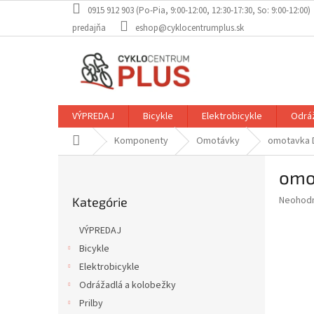
Prejsť
0915 912 903 (Po-Pia, 9:00-12:00, 12:30-17:30, So: 9:00-12:00)
na
predajňa
eshop@cyklocentrumplus.sk
obsah
VÝPREDAJ
Bicykle
Elektrobicykle
Odráž
Domov
Komponenty
Omotávky
omotavka 
B
omo
o
Preskočiť
č
Priemer
Neohod
Kategórie
kategórie
n
hodnote
ý
produkt
VÝPREDAJ
p
je
Bicykle
0,0
a
z
Elektrobicykle
n
5
e
Odrážadlá a kolobežky
hviezdič
l
Prilby