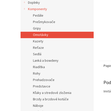
Doplnky
Komponenty
Pedále
Prešmykovače
Gripy
Omotávky
Kazety
Reťaze
Sedlá
Lanká a bowdeny
Popi
Riadítka
Rohy
Prehadzovače
Pod
Predstavce
Imit
Kľuky a stredové zloženia
Brzdy a brzdové kotúče
Náboje