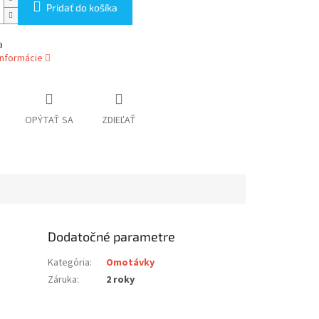
Pridať do košíka
a
informácie
OPÝTAŤ SA
ZDIEĽAŤ
Dodatočné parametre
Kategória
:
Omotávky
Záruka
:
2 roky