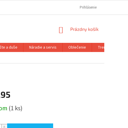
REKLAMAČNÝ PORIADOK
REKLAMAČNÝ FORMULÁR
Prihlásenie
FORMULÁR OD
NÁKUPNÝ
Prázdny košík
KOŠÍK
šte a duše
Náradie a servis
Oblečenie
Trenažéry a prís
,95
ová
dom
(1 ks)