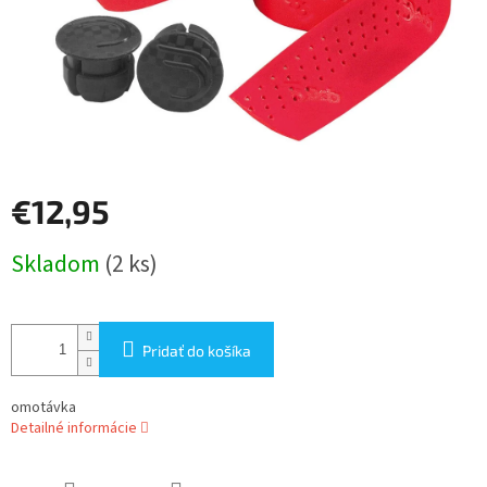
€12,95
Jednotková
Skladom
(2 ks)
cena:
Pridať do košíka
omotávka
Detailné informácie