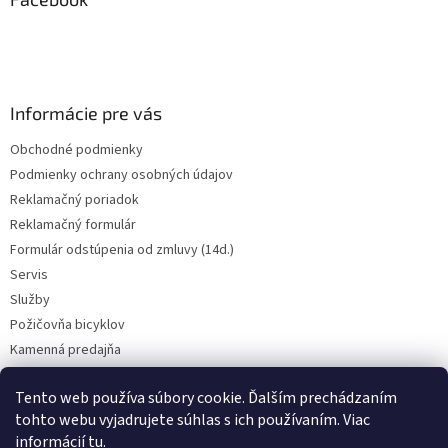
t
i
e
Informácie pre vás
Obchodné podmienky
Podmienky ochrany osobných údajov
Reklamačný poriadok
Reklamačný formulár
Formulár odstúpenia od zmluvy (14d.)
Servis
Služby
Požičovňa bicyklov
Kamenná predajňa
Kontakt
Tento web používa súbory cookie. Ďalším prechádzaním
tohto webu vyjadrujete súhlas s ich používaním. Viac
informácií
tu
.