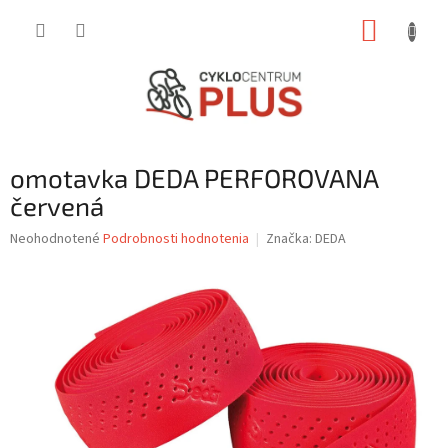
Prejsť
NÁKUP
na
obsah
KOŠÍK
omotavka DEDA PERFOROVANA
červená
Priemerné
Neohodnotené
Podrobnosti hodnotenia
Značka:
DEDA
hodnotenie
produktu
je
0,0
z
5
hviezdičiek.