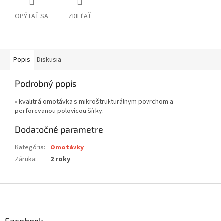
OPÝTAŤ SA
ZDIEĽAŤ
Popis
Diskusia
Podrobný popis
• kvalitná omotávka s mikroštrukturálnym povrchom a
perforovanou polovicou šírky.
Dodatočné parametre
Kategória
:
Omotávky
Záruka
:
2 roky
Z
á
p
ä
Facebook