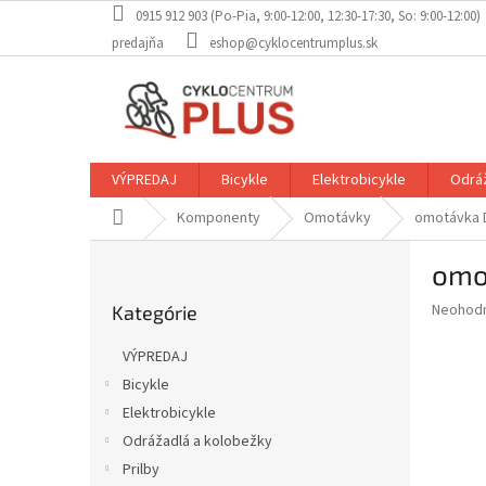
Prejsť
0915 912 903 (Po-Pia, 9:00-12:00, 12:30-17:30, So: 9:00-12:00)
na
predajňa
eshop@cyklocentrumplus.sk
obsah
VÝPREDAJ
Bicykle
Elektrobicykle
Odráž
Domov
Komponenty
Omotávky
omotávka D
B
omo
o
Preskočiť
č
Priemer
Neohod
Kategórie
kategórie
n
hodnote
ý
produkt
VÝPREDAJ
p
je
Bicykle
0,0
a
z
Elektrobicykle
n
5
e
Odrážadlá a kolobežky
hviezdič
l
Prilby