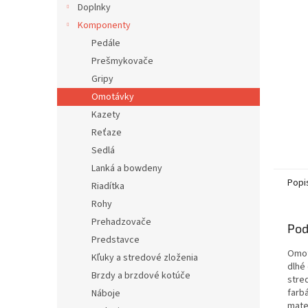
Doplnky
Komponenty
Pedále
Prešmykovače
Gripy
Omotávky
Kazety
Reťaze
Sedlá
Lanká a bowdeny
Popi
Riadítka
Rohy
Prehadzovače
Pod
Predstavce
Omotá
Kľuky a stredové zloženia
dlhé
Brzdy a brzdové kotúče
stre
farb
Náboje
mate