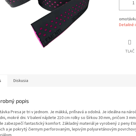
omotávk
Detailné 
TLAČ
s
Diskusia
robný popis
vka Presa je tri v jednom. Je mäkká, priľnavá a odolná. Je ideálna na náro
 dni, mokré dni. V balení nájdete 210 cm rolky so šírkou 30 mm, pričom 3 mm
de zabezpečí fantastický komfort. Základný materiál je vyrobený z peny EV
ách a je pokrytý čiernym perforovaným, lepivým polyuretánovým povrcho
riálom.