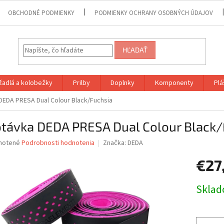
OBCHODNÉ PODMIENKY
PODMIENKY OCHRANY OSOBNÝCH ÚDAJOV
HĽADAŤ
adlá a kolobežky
Prilby
Doplnky
Komponenty
Plá
EDA PRESA Dual Colour Black/Fuchsia
távka DEDA PRESA Dual Colour Black/
né
notené
Podrobnosti hodnotenia
Značka:
DEDA
nie
€27
u
Jednotk
Skla
cena:
iek.