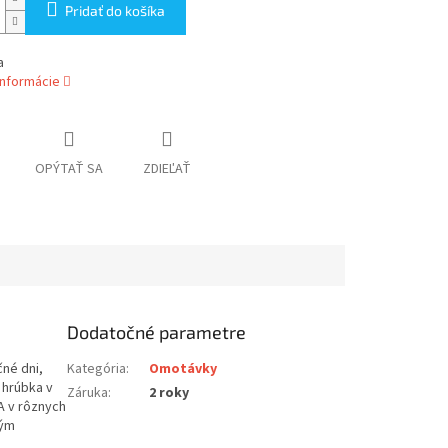
Pridať do košíka
a
informácie
OPÝTAŤ SA
ZDIEĽAŤ
Dodatočné parametre
čné dni,
Kategória
:
Omotávky
 hrúbka v
Záruka
:
2 roky
A v rôznych
vým