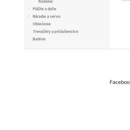
Radenie
Plášte a duše
Náradie a servis
Oblečenie
Trenažéry a príslušenstvo
Batérie
Z
á
p
ä
t
Faceboo
i
e