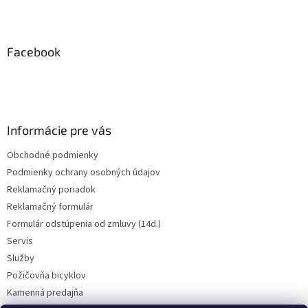
Z
á
p
ä
Facebook
t
i
e
Informácie pre vás
Obchodné podmienky
Podmienky ochrany osobných údajov
Reklamačný poriadok
Reklamačný formulár
Formulár odstúpenia od zmluvy (14d.)
Servis
Služby
Požičovňa bicyklov
Kamenná predajňa