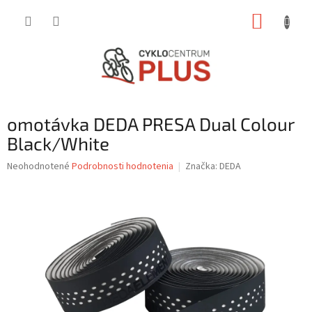
Prejsť
NÁKUP
na
obsah
KOŠÍK
omotávka DEDA PRESA Dual Colour
Black/White
Priemerné
Neohodnotené
Podrobnosti hodnotenia
Značka:
DEDA
hodnotenie
produktu
je
0,0
z
5
hviezdičiek.