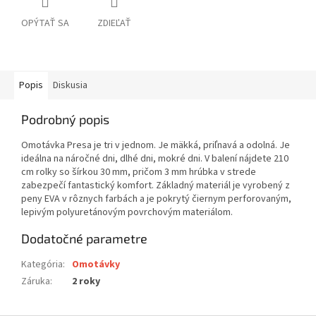
OPÝTAŤ SA
ZDIEĽAŤ
Popis
Diskusia
Podrobný popis
Omotávka Presa je tri v jednom. Je mäkká, priľnavá a odolná. Je
ideálna na náročné dni, dlhé dni, mokré dni. V balení nájdete 210
cm rolky so šírkou 30 mm, pričom 3 mm hrúbka v strede
zabezpečí fantastický komfort. Základný materiál je vyrobený z
peny EVA v rôznych farbách a je pokrytý čiernym perforovaným,
lepivým polyuretánovým povrchovým materiálom.
Dodatočné parametre
Kategória
:
Omotávky
Záruka
:
2 roky