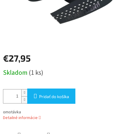
€27,95
Jednotková
Skladom
(1 ks)
cena:
Pridať do košíka
omotávka
Detailné informácie