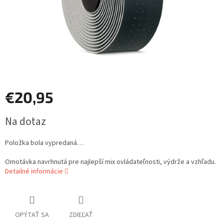
€20,95
Jednotková
Na dotaz
cena:
Položka bola vypredaná…
Omotávka navrhnutá pre najlepší mix ovládateľnosti, výdrže a vzhľadu.
Detailné informácie
OPÝTAŤ SA
ZDIEĽAŤ