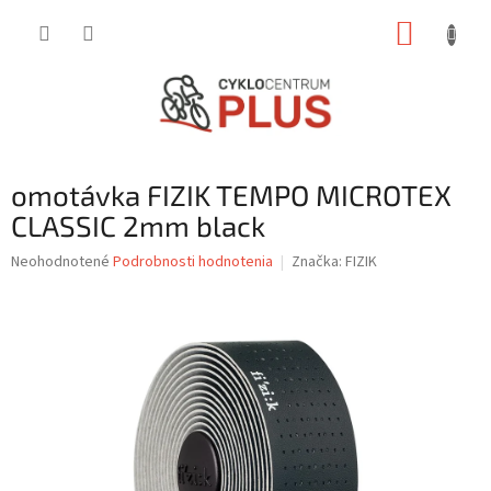
Prejsť
NÁKUP
na
obsah
KOŠÍK
omotávka FIZIK TEMPO MICROTEX
CLASSIC 2mm black
Priemerné
Neohodnotené
Podrobnosti hodnotenia
Značka:
FIZIK
hodnotenie
produktu
je
0,0
z
5
hviezdičiek.