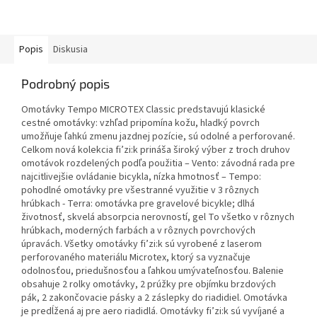
Popis
Diskusia
Podrobný popis
Omotávky Tempo MICROTEX Classic predstavujú klasické
cestné omotávky: vzhľad pripomína kožu, hladký povrch
umožňuje ľahkú zmenu jazdnej pozície, sú odolné a perforované.
Celkom nová kolekcia fi’zi:k prináša široký výber z troch druhov
omotávok rozdelených podľa použitia – Vento: závodná rada pre
najcitlivejšie ovládanie bicykla, nízka hmotnosť – Tempo:
pohodlné omotávky pre všestranné využitie v 3 rôznych
hrúbkach - Terra: omotávka pre gravelové bicykle; dlhá
životnosť, skvelá absorpcia nerovností, gel To všetko v rôznych
hrúbkach, moderných farbách a v rôznych povrchových
úpravách. Všetky omotávky fi’zi:k sú vyrobené z laserom
perforovaného materiálu Microtex, ktorý sa vyznačuje
odolnosťou, priedušnosťou a ľahkou umývateľnosťou. Balenie
obsahuje 2 rolky omotávky, 2 prúžky pre objímku brzdových
pák, 2 zakončovacie pásky a 2 záslepky do riadidiel. Omotávka
je predĺžená aj pre aero riadidlá. Omotávky fi’zi:k sú vyvíjané a