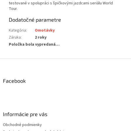
testované v spolupráci s špičkovými jazdcami seriálu World
Tour.
Dodatočné parametre
Kategória
:
Omotávky
Záruka
:
2 roky
Položka bola vypredaná…
Z
á
p
ä
Facebook
t
i
e
Informácie pre vás
Obchodné podmienky