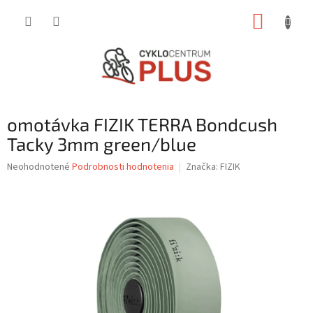
Prejsť
NÁKUP
na
obsah
KOŠÍK
omotávka FIZIK TERRA Bondcush
Tacky 3mm green/blue
Priemerné
Neohodnotené
Podrobnosti hodnotenia
Značka:
FIZIK
hodnotenie
produktu
je
0,0
z
5
hviezdičiek.