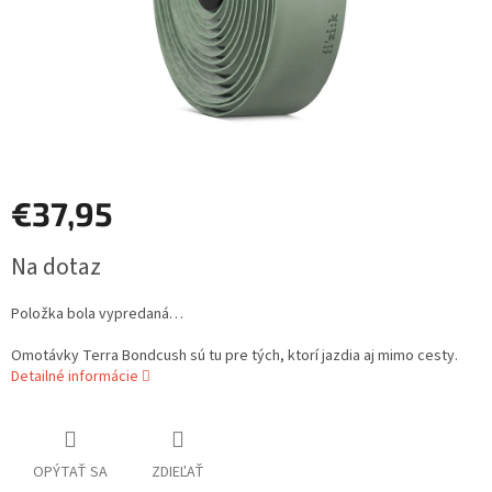
€37,95
Jednotková
Na dotaz
cena:
Položka bola vypredaná…
Omotávky Terra Bondcush sú tu pre tých, ktorí jazdia aj mimo cesty.
Detailné informácie
OPÝTAŤ SA
ZDIEĽAŤ