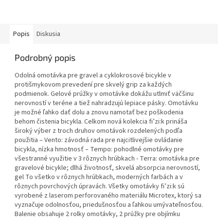
Popis
Diskusia
Podrobný popis
Odolná omotávka pre gravel a cyklokrosové bicykle v
protišmykovom prevedení pre skvelý grip za každých
podmienok. Gelové prúžky v omotávke dokážu utlmiť väčšinu
nerovností v teréne a tiež nahradzujú lepiace pásky. Omotávku
je možné ľahko dať dolu a znovu namotať bez poškodenia
behom čistenia bicykla. Celkom nová kolekcia fi’zi:k prináša
široký výber z troch druhov omotávok rozdelených podľa
použitia – Vento: závodná rada pre najcitlivejšie ovládanie
bicykla, nízka hmotnosť – Tempo: pohodlné omotávky pre
všestranné využitie v 3 rôznych hrúbkach - Terra: omotávka pre
gravelové bicykle; dlhá životnosť, skvelá absorpcia nerovností,
gel To všetko v rôznych hrúbkach, moderných farbách a v
rôznych povrchových úpravách. Všetky omotávky fi’zi:k sú
vyrobené z laserom perforovaného materiálu Microtex, ktorý sa
vyznačuje odolnosťou, priedušnosťou a ľahkou umývateľnosťou.
Balenie obsahuje 2 rolky omotávky, 2 prúžky pre objímku