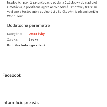
brzdových pák, 2 zakončovacie pásky a 2 záslepky do riadidiel.
Omotávka je predĺžená aj pre aero riadidlá. Omotávky fi’zi:k sú
vyvíjané a testované v spolupráci s špičkovými jazdcami seriálu
World Tour.
Dodatočné parametre
Kategória
:
Omotávky
Záruka
:
2 roky
Položka bola vypredaná…
Z
á
p
ä
Facebook
t
i
e
Informácie pre vás