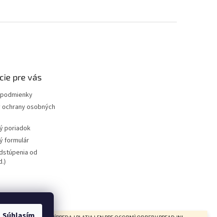
cie pre vás
podmienky
 ochrany osobných
ý poriadok
 formulár
dstúpenia od
.)
bicyklov
redajňa
Súhlasím