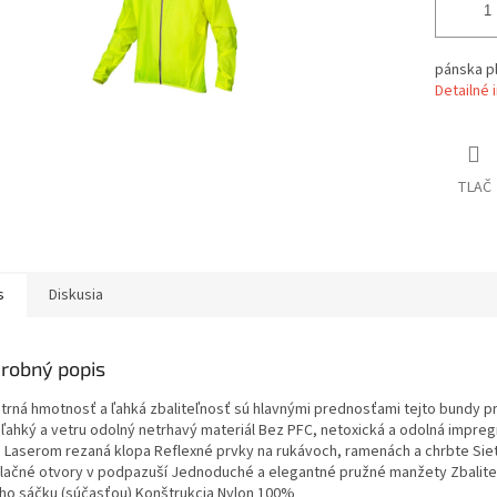
pánska p
Detailné 
TLAČ
s
Diskusia
robný popis
trná hmotnosť a ľahká zbaliteľnosť sú hlavnými prednosťami tejto bundy pr
 ľahký a vetru odolný netrhavý materiál Bez PFC, netoxická a odolná impreg
 Laserom rezaná klopa Reflexné prvky na rukávoch, ramenách a chrbte Si
ilačné otvory v podpazuší Jednoduché a elegantné pružné manžety Zbalite
ho sáčku (súčasťou) Konštrukcia Nylon 100%