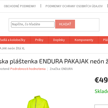
OBCHODNÉ PODMIENKY
PODMIENKY OCHRANY OSOBNÝCH ÚDAJOV
HĽADAŤ
adlá a kolobežky
Prilby
Doplnky
Komponenty
Plá
JAK neón žltá XL
ska pláštenka ENDURA PAKAJAK neón ž
né
notené
Podrobnosti hodnotenia
Značka:
ENDURA
nie
€49
u
Jednotk
Skla
cena:
iek.