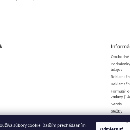
k
Informá
Obchodné 
Podmienky
údajov
Reklamačn
Reklamačný
Formulár o
zmluvy (14d
Servis
Služby
Požičovňa 
oužíva súbory cookie. Ďalším prechádzaním
Kamenná p
Odmietnuť