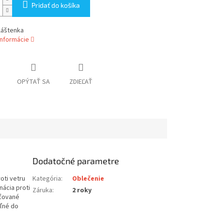
Pridať do košíka
láštenka
informácie
OPÝTAŤ SA
ZDIEĽAŤ
Dodatočné parametre
oti vetru
Kategória
:
Oblečenie
nácia proti
Záruka
:
2 roky
eťované
ľné do