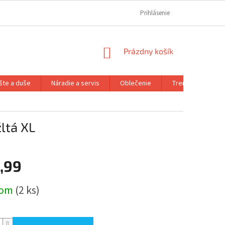
REKLAMAČNÝ PORIADOK
REKLAMAČNÝ FORMULÁR
Prihlásenie
FORMULÁR OD
NÁKUPNÝ
Prázdny košík
KOŠÍK
šte a duše
Náradie a servis
Oblečenie
Trenažéry a prís
ltá XL
,99
ová
dom
(2 ks)