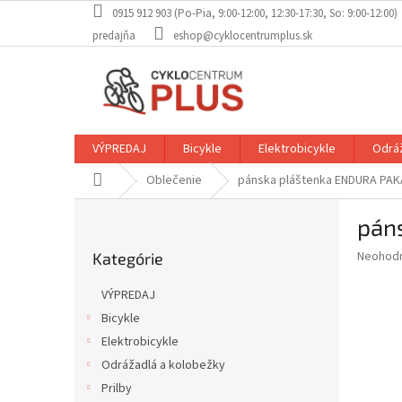
Prejsť
0915 912 903 (Po-Pia, 9:00-12:00, 12:30-17:30, So: 9:00-12:00)
na
predajňa
eshop@cyklocentrumplus.sk
obsah
VÝPREDAJ
Bicykle
Elektrobicykle
Odráž
Domov
Oblečenie
pánska pláštenka ENDURA PAKA
B
pán
o
Preskočiť
č
Priemer
Neohod
Kategórie
kategórie
n
hodnote
ý
produkt
VÝPREDAJ
p
je
Bicykle
0,0
a
z
Elektrobicykle
n
5
e
Odrážadlá a kolobežky
hviezdič
l
Prilby