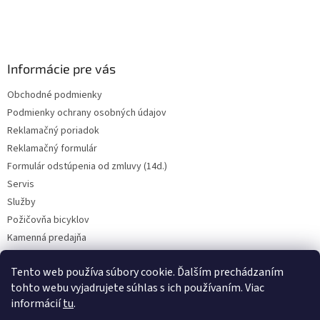
t
i
e
Informácie pre vás
Obchodné podmienky
Podmienky ochrany osobných údajov
Reklamačný poriadok
Reklamačný formulár
Formulár odstúpenia od zmluvy (14d.)
Servis
Služby
Požičovňa bicyklov
Kamenná predajňa
Kontakt
Tento web používa súbory cookie. Ďalším prechádzaním
tohto webu vyjadrujete súhlas s ich používaním. Viac
informácií
tu
.
CENY BICYKLOV V KATEGÓRII VÝPREDAJ PLATIA LEN PRE OSOBNÝ ODBER