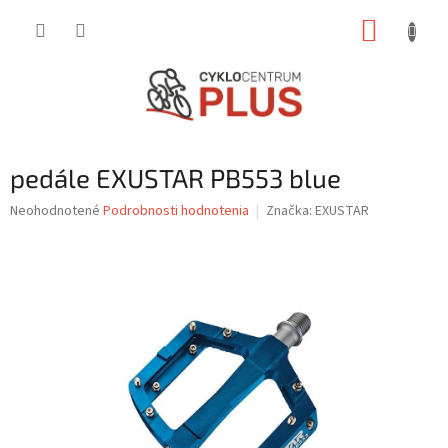
Prejsť
NÁKUP
na
obsah
KOŠÍK
pedále EXUSTAR PB553 blue
Priemerné
Neohodnotené
Podrobnosti hodnotenia
Značka:
EXUSTAR
hodnotenie
produktu
je
0,0
z
5
hviezdičiek.