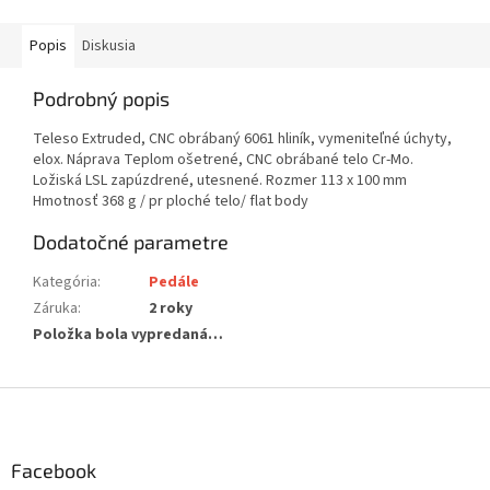
Popis
Diskusia
Podrobný popis
Teleso Extruded, CNC obrábaný 6061 hliník, vymeniteľné úchyty,
elox. Náprava Teplom ošetrené, CNC obrábané telo Cr-Mo.
Ložiská LSL zapúzdrené, utesnené. Rozmer 113 x 100 mm
Hmotnosť 368 g / pr ploché telo/ flat body
Dodatočné parametre
Kategória
:
Pedále
Záruka
:
2 roky
Položka bola vypredaná…
Z
á
p
ä
Facebook