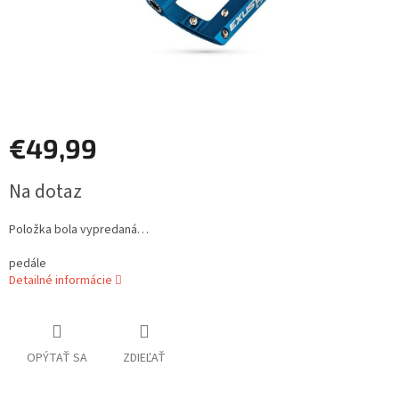
€49,99
Jednotková
Na dotaz
cena:
Položka bola vypredaná…
pedále
Detailné informácie
OPÝTAŤ SA
ZDIEĽAŤ