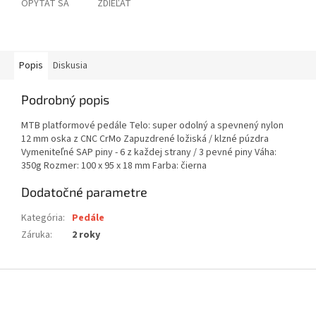
OPÝTAŤ SA
ZDIEĽAŤ
Popis
Diskusia
Podrobný popis
MTB platformové pedále Telo: super odolný a spevnený nylon
12 mm oska z CNC CrMo Zapuzdrené ložiská / klzné púzdra
Vymeniteľné SAP piny - 6 z každej strany / 3 pevné piny Váha:
350g Rozmer: 100 x 95 x 18 mm Farba: čierna
Dodatočné parametre
Kategória
:
Pedále
Záruka
:
2 roky
Z
á
p