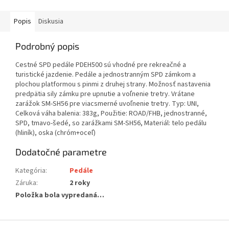
Popis
Diskusia
Podrobný popis
Cestné SPD pedále PDEH500 sú vhodné pre rekreačné a
turistické jazdenie. Pedále a jednostranným SPD zámkom a
plochou platformou s pinmi z druhej strany. Možnosť nastavenia
predpätia sily zámku pre upnutie a voľnenie tretry. Vrátane
zarážok SM-SH56 pre viacsmerné uvoľnenie tretry. Typ: UNI,
Celková váha balenia: 383g, Použitie: ROAD/FHB, jednostranné,
SPD, tmavo-šedé, so zarážkami SM-SH56, Materiál: telo pedálu
(hliník), oska (chróm+oceľ)
Dodatočné parametre
Kategória
:
Pedále
Záruka
:
2 roky
Položka bola vypredaná…
Z