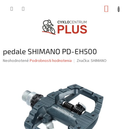
Prejsť
NÁKUP
na
obsah
KOŠÍK
pedale SHIMANO PD-EH500
Priemerné
Neohodnotené
Podrobnosti hodnotenia
Značka:
SHIMANO
hodnotenie
produktu
je
0,0
z
5
hviezdičiek.