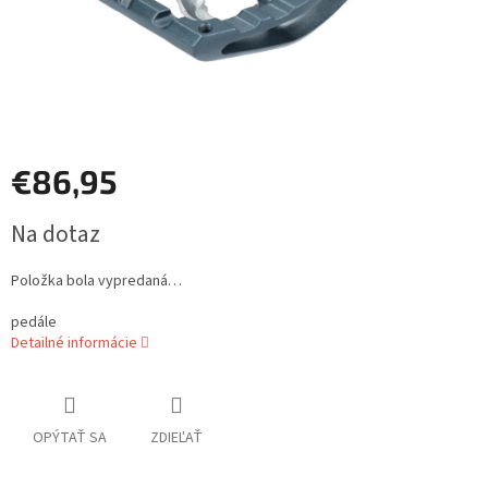
€86,95
Jednotková
Na dotaz
cena:
Položka bola vypredaná…
pedále
Detailné informácie
OPÝTAŤ SA
ZDIEĽAŤ