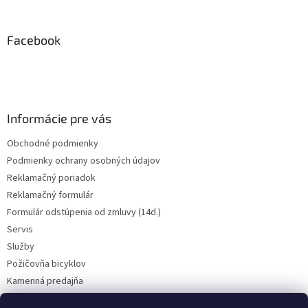
á
p
ä
Facebook
t
i
e
Informácie pre vás
Obchodné podmienky
Podmienky ochrany osobných údajov
Reklamačný poriadok
Reklamačný formulár
Formulár odstúpenia od zmluvy (14d.)
Servis
Služby
Požičovňa bicyklov
Kamenná predajňa
Kontakt