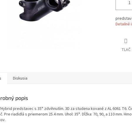
predstav
Detailné 
TLAČ
s
Diskusia
robný popis
Hybrid predstavec s 35° zdvihnutím. 3D za studena kované z AL 6061 T6. Č
č. Pre riadidlá s priemerom 25.4 mm. Uhol: 35°. Dĺžka: 70, 90, a 110 mm. Hmo
ov.