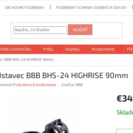
OBCHODNÉ PODMIENKY
PODMIENKY OCHRANY OSOBNÝCH ÚDAJOV
HĽADAŤ
adlá a kolobežky
Prilby
Doplnky
Komponenty
Plá
ec BBB BHS-24 HIGHRISE 90mm
dstavec BBB BHS-24 HIGHRISE 90mm
né
notené
Podrobnosti hodnotenia
Značka:
BBB
nie
€34
u
Jednotk
Skla
cena:
iek.