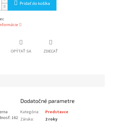
Pridať do košíka
ec
informácie
OPÝTAŤ SA
ZDIEĽAŤ
Dodatočné parametre
ierna
Kategória
:
Predstavce
tnosť: 162
Záruka
:
2 roky