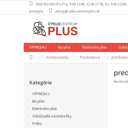
Prejsť
0915 912 903 (Po-Pia, 9:00-12:00, 12:30-17:30, So: 9:00-12:00)
na
predajňa
eshop@cyklocentrumplus.sk
obsah
VÝPREDAJ
Bicykle
Elektrobicykle
Odráž
Domov
Komponenty
Predstavce
predstav
B
pre
o
Preskočiť
č
Priemer
Neohod
Kategórie
kategórie
n
hodnote
ý
produkt
VÝPREDAJ
p
je
Bicykle
0,0
a
z
Elektrobicykle
n
5
e
Odrážadlá a kolobežky
hviezdič
l
Prilby