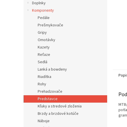
Doplnky
Komponenty
Pedále
Prešmykovače
Gripy
Omotávky
Kazety
Reťaze
Sedlá
Lanká a bowdeny
Popi
Riadítka
Rohy
Prehadzovače
Pod
Predstavce
MTB/
Kľuky a stredové zloženia
potla
Brzdy a brzdové kotúče
gram
Náboje