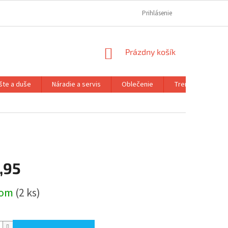
REKLAMAČNÝ PORIADOK
REKLAMAČNÝ FORMULÁR
Prihlásenie
FORMULÁR OD
NÁKUPNÝ
Prázdny košík
KOŠÍK
šte a duše
Náradie a servis
Oblečenie
Trenažéry a prís
,95
ová
dom
(2 ks)