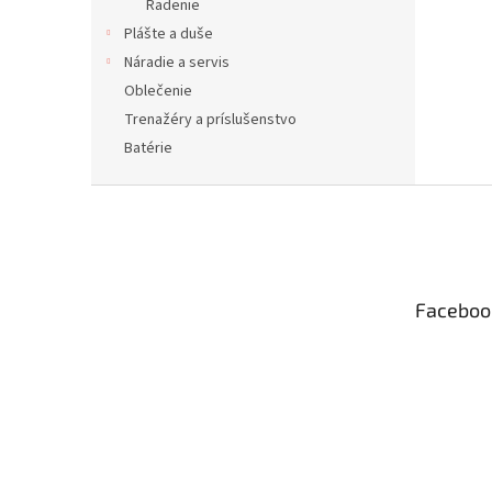
Radenie
Plášte a duše
Náradie a servis
Oblečenie
Trenažéry a príslušenstvo
Batérie
Z
á
p
ä
t
Faceboo
i
e