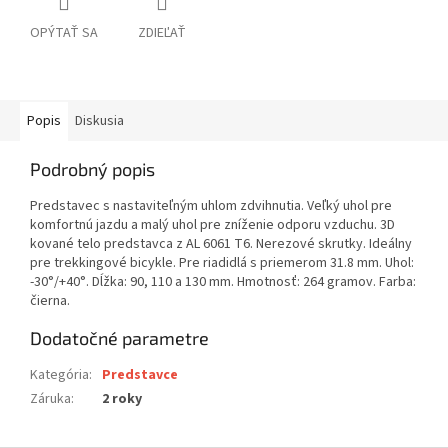
OPÝTAŤ SA
ZDIEĽAŤ
Popis
Diskusia
Podrobný popis
Predstavec s nastaviteľným uhlom zdvihnutia. Veľký uhol pre
komfortnú jazdu a malý uhol pre zníženie odporu vzduchu. 3D
kované telo predstavca z AL 6061 T6. Nerezové skrutky. Ideálny
pre trekkingové bicykle. Pre riadidlá s priemerom 31.8 mm. Uhol:
-30°/+40°. Dĺžka: 90, 110 a 130 mm. Hmotnosť: 264 gramov. Farba:
čierna.
Dodatočné parametre
Kategória
:
Predstavce
Záruka
:
2 roky