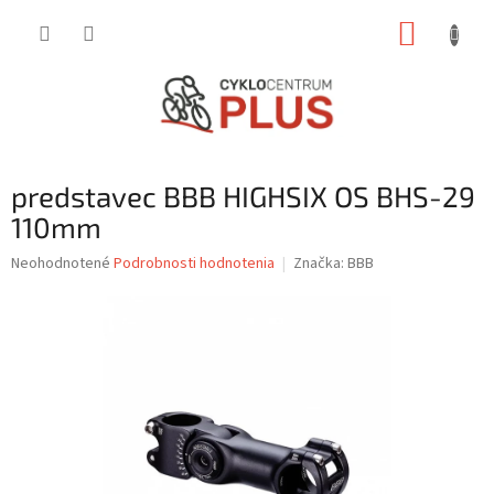
Prejsť
NÁKUP
na
obsah
KOŠÍK
predstavec BBB HIGHSIX OS BHS-29
110mm
Priemerné
Neohodnotené
Podrobnosti hodnotenia
Značka:
BBB
hodnotenie
produktu
je
0,0
z
5
hviezdičiek.