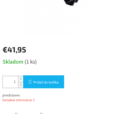
€41,95
Jednotková
Skladom
(1 ks)
cena:
Pridať do košíka
predstavec
Detailné informácie