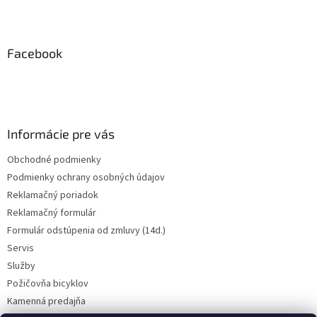
Z
á
p
ä
Facebook
t
i
e
Informácie pre vás
Obchodné podmienky
Podmienky ochrany osobných údajov
Reklamačný poriadok
Reklamačný formulár
Formulár odstúpenia od zmluvy (14d.)
Servis
Služby
Požičovňa bicyklov
Kamenná predajňa