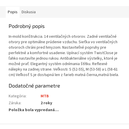
Popis
Diskusia
Podrobný popis
In-mold konštrukcia. 14 ventilačných otvorov. Zadné ventilačné
otvory pre optimálne prúdenie vzduchu. Sieťka vo ventilačných
otvoroch chráni pred hmyzom. Nastaviteľné popruhy pre
perfektné a komfortné usadenie. Upínací systém TwistClose je
ľahko nastavíte jednou rukou. Antibakteriálne výstelky, ktoré je
možné prať. Elegantný systém odnímania štítku. Reflexné
nálepky na zadnej strane. Veľkosti: S (52-55), M (53-58) a L (58-61
cm) Veľkosť S je dostupná len z farieb matná čierna,matná biela.
Dodatočné parametre
Kategória
:
MTB
Záruka
:
2 roky
Položka bola vypredaná…
Z