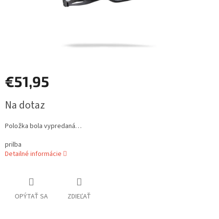
€51,95
Jednotková
Na dotaz
cena:
Položka bola vypredaná…
prilba
Detailné informácie
OPÝTAŤ SA
ZDIEĽAŤ