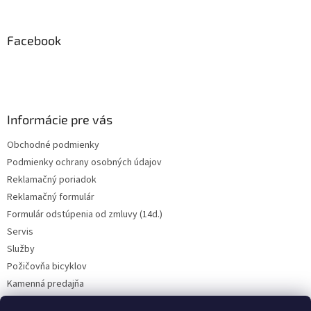
á
p
ä
Facebook
t
i
e
Informácie pre vás
Obchodné podmienky
Podmienky ochrany osobných údajov
Reklamačný poriadok
Reklamačný formulár
Formulár odstúpenia od zmluvy (14d.)
Servis
Služby
Požičovňa bicyklov
Kamenná predajňa
Kontakt