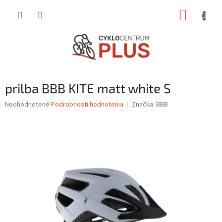
Prejsť
NÁKUP
na
obsah
KOŠÍK
prilba BBB KITE matt white S
Priemerné
Neohodnotené
Podrobnosti hodnotenia
Značka:
BBB
hodnotenie
produktu
je
0,0
z
5
hviezdičiek.