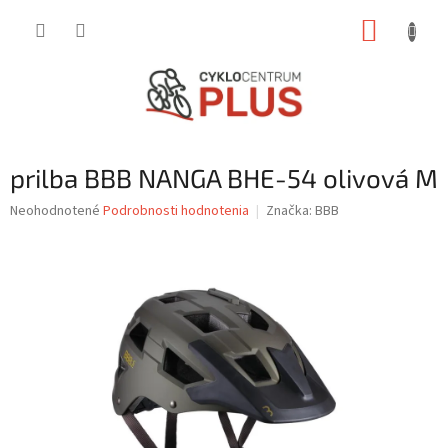
Prejsť
NÁKUP
na
obsah
KOŠÍK
prilba BBB NANGA BHE-54 olivová M
Priemerné
Neohodnotené
Podrobnosti hodnotenia
Značka:
BBB
hodnotenie
produktu
je
0,0
z
5
hviezdičiek.