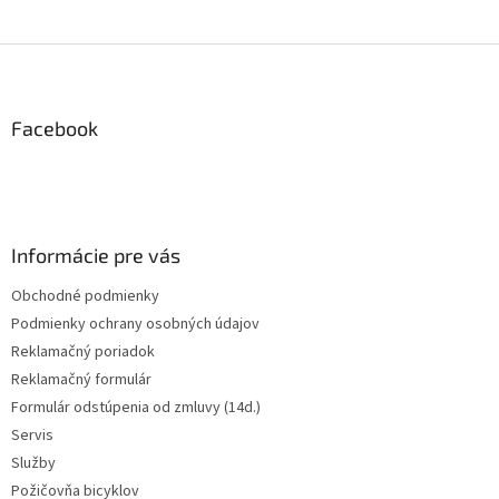
Z
á
p
ä
Facebook
t
i
e
Informácie pre vás
Obchodné podmienky
Podmienky ochrany osobných údajov
Reklamačný poriadok
Reklamačný formulár
Formulár odstúpenia od zmluvy (14d.)
Servis
Služby
Požičovňa bicyklov