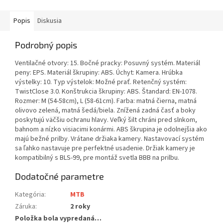
Popis
Diskusia
Podrobný popis
Ventilačné otvory: 15. Bočné pracky: Posuvný systém. Materiál
peny: EPS. Materiál škrupiny: ABS. Úchyt: Kamera. Hrúbka
výstelky: 10. Typ výstelok: Možné prať. Retenčný systém:
TwistClose 3.0. Konštrukcia škrupiny: ABS. Štandard: EN-1078.
Rozmer: M (54-58cm), L (58-61cm). Farba: matná čierna, matná
olivovo zelená, matná šedá/biela. Znížená zadná časť a boky
poskytujú väčšiu ochranu hlavy. Veľký šilt chráni pred slnkom,
bahnom a nízko visiacimi konármi. ABS škrupina je odolnejšia ako
majú bežné prilby. Vrátane držiaka kamery. Nastavovací systém
sa ľahko nastavuje pre perfektné usadenie. Držiak kamery je
kompatibilný s BLS-99, pre montáž svetla BBB na prilbu.
Dodatočné parametre
Kategória
:
MTB
Záruka
:
2 roky
Položka bola vypredaná…