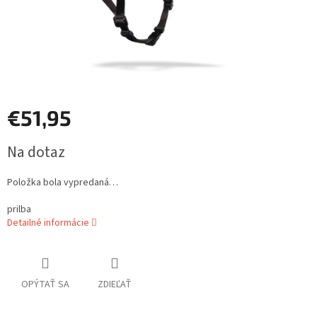
€51,95
Jednotková
Na dotaz
cena:
Položka bola vypredaná…
prilba
Detailné informácie
OPÝTAŤ SA
ZDIEĽAŤ