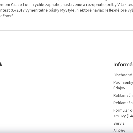
émom Casco-Loc – rychlé zapnutie, nastavenie a rozopnutie prilby Víťaz tes
ntest 05/2017 Vymeniteľné pásky MyStyle, niektoré naviac reflexné pre vy
ečnosť
k
Informá
Obchodné 
Podmienky
údajov
Reklamačn
Reklamačný
Formulár o
zmluvy (14d
Servis
Služby