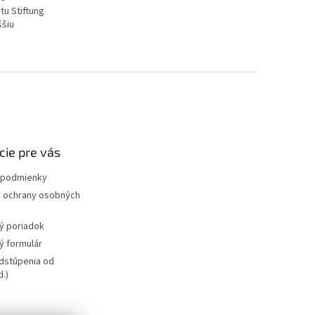
tu Stiftung
ššiu
cie pre vás
podmienky
 ochrany osobných
ý poriadok
 formulár
dstúpenia od
.)