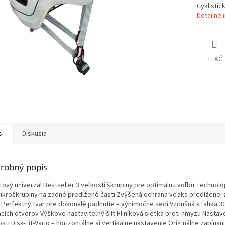
Cyklistick
Detailné 
TLAČ
s
Diskusia
robný popis
tový univerzál Bestseller 3 veľkosti škrupiny pre optimálnu voľbu Technoló
mikroškrupiny na zadné predĺžené časti Zvýšená ochrana vďaka predĺženej 
i Perfektný tvar pre dokonalé padnutie – výnimočne sedí Vzdušná a ľahká 3
acích otvorov Výškovo nastaviteľný šilt Hliníková sieťka proti hmyzu Nastav
sti Disk-Fit-Vario – horizontálne aj vertikálne nastavenie Originálne zapínan