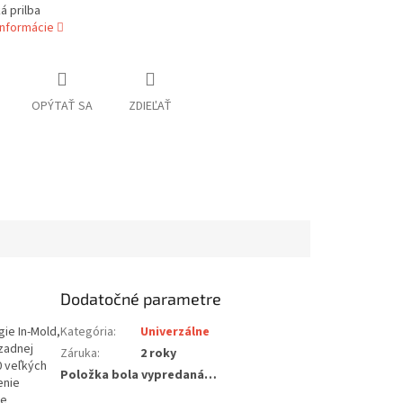
á prilba
informácie
OPÝTAŤ SA
ZDIEĽAŤ
Dodatočné parametre
gie In-Mold,
Kategória
:
Univerzálne
zadnej
Záruka
:
2 roky
0 veľkých
Položka bola vypredaná…
enie
ie