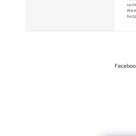
syst
Ware
bezp
Z
á
p
ä
t
Faceboo
i
e