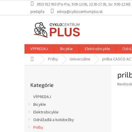
Prejsť
0915 912 903 (Po-Pia, 9:00-12:00, 12:30-17:30, So: 9:00-12:00)
na
predajňa
eshop@cyklocentrumplus.sk
obsah
VÝPREDAJ
Bicykle
Elektrobicykle
Odráž
Domov
Prilby
Univerzálne
prilba CASCO AC
B
pri
o
Preskočiť
č
Priemer
Neohod
Kategórie
kategórie
n
hodnote
ý
produkt
VÝPREDAJ
p
je
Bicykle
0,0
a
z
Elektrobicykle
n
5
e
Odrážadlá a kolobežky
hviezdič
l
Prilby