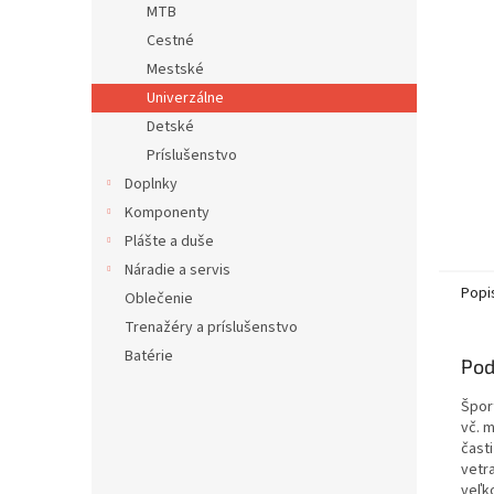
MTB
Cestné
Mestské
Univerzálne
Detské
Príslušenstvo
Doplnky
Komponenty
Plášte a duše
Náradie a servis
Popi
Oblečenie
Trenažéry a príslušenstvo
Batérie
Pod
Špor
vč. 
čast
vetr
veľko