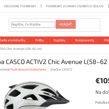
OBCHODNÉ PODMIENKY
PODMIENKY OCHRANY OSOBNÝCH ÚDAJOV
HĽADAŤ
adlá a kolobežky
Prilby
Doplnky
Komponenty
Plá
TIV2 Chic Avenue L(58–62 cm)
lba CASCO ACTIV2 Chic Avenue L(58–62
né
notené
Podrobnosti hodnotenia
Značka:
CASCO
nie
€10
u
Jednotk
Na do
cena:
iek.
Položka 