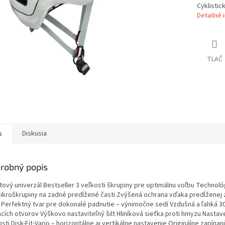
Cyklistick
Detailné 
TLAČ
s
Diskusia
robný popis
tový univerzál Bestseller 3 veľkosti škrupiny pre optimálnu voľbu Technoló
mikroškrupiny na zadné predĺžené časti Zvýšená ochrana vďaka predĺženej 
i Perfektný tvar pre dokonalé padnutie – výnimočne sedí Vzdušná a ľahká 3
acích otvorov Výškovo nastaviteľný šilt Hliníková sieťka proti hmyzu Nastav
sti Disk-Fit-Vario – horizontálne aj vertikálne nastavenie Originálne zapínan