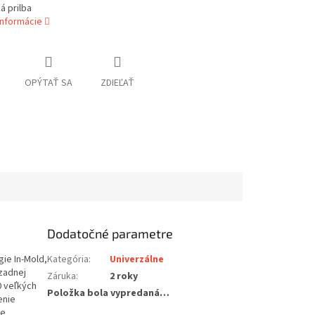
á prilba
informácie
OPÝTAŤ SA
ZDIEĽAŤ
Dodatočné parametre
gie In-Mold,
Kategória
:
Univerzálne
zadnej
Záruka
:
2 roky
0 veľkých
Položka bola vypredaná…
enie
ie