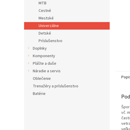
MTB
Cestné
Mestské
Univerzálne
Detské
Príslušenstvo
Doplnky
Komponenty
Plášte a duše
Náradie a servis
Popi
Oblečenie
Trenažéry a príslušenstvo
Batérie
Pod
Špor
vč. 
čast
vetr
veľko