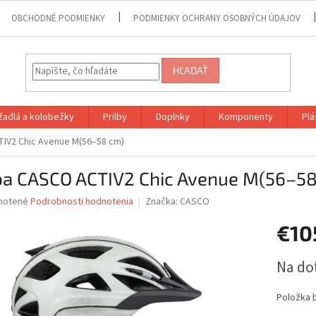
OBCHODNÉ PODMIENKY
PODMIENKY OCHRANY OSOBNÝCH ÚDAJOV
HĽADAŤ
adlá a kolobežky
Prilby
Doplnky
Komponenty
Plá
TIV2 Chic Avenue M(56–58 cm)
lba CASCO ACTIV2 Chic Avenue M(56–5
né
notené
Podrobnosti hodnotenia
Značka:
CASCO
nie
€10
u
Jednotk
Na do
cena:
iek.
Položka 