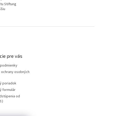
tu Stiftung
ššiu
cie pre vás
podmienky
 ochrany osobných
ý poriadok
 formulár
dstúpenia od
.)