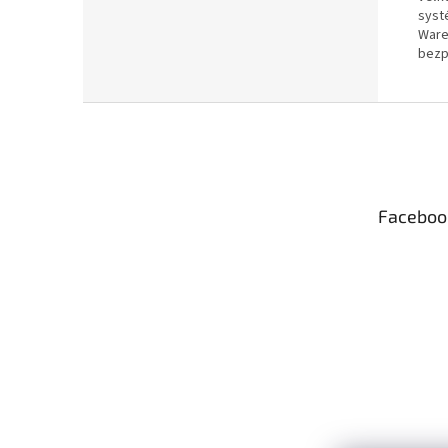
syst
Ware
bezp
Z
á
p
ä
t
Faceboo
i
e