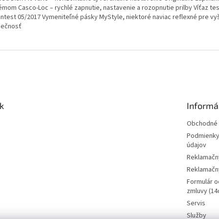
émom Casco-Loc – rychlé zapnutie, nastavenie a rozopnutie prilby Víťaz tes
ntest 05/2017 Vymeniteľné pásky MyStyle, niektoré naviac reflexné pre vy
ečnosť
k
Informá
Obchodné 
Podmienky
údajov
Reklamačn
Reklamačný
Formulár o
zmluvy (14d
Servis
Služby