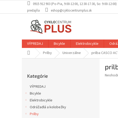
Prejsť
0915 912 903 (Po-Pia, 9:00-12:00, 12:30-17:30, So: 9:00-12:00)
na
predajňa
eshop@cyklocentrumplus.sk
obsah
VÝPREDAJ
Bicykle
Elektrobicykle
Odráž
Domov
Prilby
Univerzálne
prilba CASCO AC
B
pri
o
Preskočiť
č
Priemer
Neohod
Kategórie
kategórie
n
hodnote
ý
produkt
VÝPREDAJ
p
je
Bicykle
0,0
a
z
Elektrobicykle
n
5
e
Odrážadlá a kolobežky
hviezdič
l
Prilby