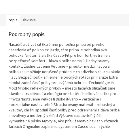
Popis
Diskusia
Podrobný popis
Nasadiť a užívať si! Extrémne pohodlná prilba od prvého
nasadenia až po koniec jazdy, táto prilba je pohodlná ako
pohovka. Vnútorná sieťka Casco-Fit pre komfort, vetranie a
bezpečnosť Komfort – hlava a prilba nemajú žiadny priamy
kontakt, žiadne tlačenie Vetranie – priestor medzi hlavou a
prilbou a umožňuje nerušené prúdenie chladivého vzduchu okolo
hlavy Bezpečnosť – zmiernenie bočných rotácií pri náraze Extra
hlboká zadná časť prilby pre zvýšenú ochranu Technológie In-
Mold Mnoho reflexných prvkov – miesto lacných blikačiek sme
stavili na trvanlivosť a ekológiu bez batérií Hliníková sieťka proti
hmyzu Nastavenie veľkosti Disk-Fit-Vario – vertikálne i
horizontálne nastaviteľné Štrukturovaný materiál – robustný a
kvalitný, chráni spodnú časť prilby pred odreninami a dáva prilbe
inovatívny a moderný vzhľad Výškovo nastaviteľný šilt
Vymenitelné pásky MyStyle, ako príslušenstvo naviac v rôznych
farbách Originálne zapínanie systémom Casco-Loc – rýchle