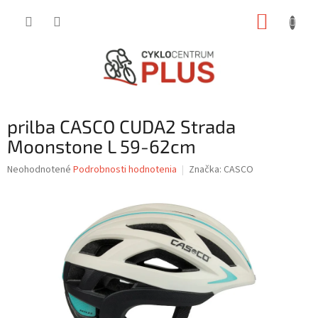
Prejsť
NÁKUP
na
obsah
KOŠÍK
prilba CASCO CUDA2 Strada
Moonstone L 59-62cm
Priemerné
Neohodnotené
Podrobnosti hodnotenia
Značka:
CASCO
hodnotenie
produktu
je
0,0
z
5
hviezdičiek.