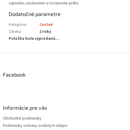
zapnutie, nastavenie a rozopnutie prilby
Dodatočné parametre
Kategória
:
Cestné
Záruka
:
2 roky
Položka bola vypredaná…
Z
á
p
ä
Facebook
t
i
e
Informácie pre vás
Obchodné podmienky
Podmienky ochrany osobných údajov