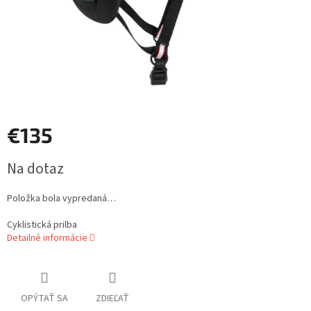
€135
Jednotková
Na dotaz
cena:
Položka bola vypredaná…
Cyklistická prilba
Detailné informácie
OPÝTAŤ SA
ZDIEĽAŤ