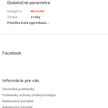
Dodatočné parametre
Kategória
:
Mestské
Záruka
:
2 roky
Položka bola vypredaná…
Z
á
p
ä
Facebook
t
i
e
Informácie pre vás
Obchodné podmienky
Podmienky ochrany osobných údajov
Reklamačný poriadok
Reklamačný formulár