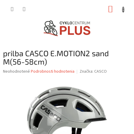
Prejsť
NÁKUP
na
obsah
KOŠÍK
prilba CASCO E.MOTION2 sand
M(56-58cm)
Priemerné
Neohodnotené
Podrobnosti hodnotenia
Značka:
CASCO
hodnotenie
produktu
je
0,0
z
5
hviezdičiek.