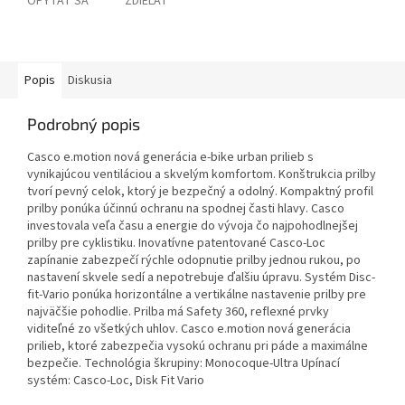
OPÝTAŤ SA
ZDIEĽAŤ
Popis
Diskusia
Podrobný popis
Casco e.motion nová generácia e-bike urban prilieb s
vynikajúcou ventiláciou a skvelým komfortom. Konštrukcia prilby
tvorí pevný celok, ktorý je bezpečný a odolný. Kompaktný profil
prilby ponúka účinnú ochranu na spodnej časti hlavy. Casco
investovala veľa času a energie do vývoja čo najpohodlnejšej
prilby pre cyklistiku. Inovatívne patentované Casco-Loc
zapínanie zabezpečí rýchle odopnutie prilby jednou rukou, po
nastavení skvele sedí a nepotrebuje ďalšiu úpravu. Systém Disc-
fit-Vario ponúka horizontálne a vertikálne nastavenie prilby pre
najväčšie pohodlie. Prilba má Safety 360, reflexné prvky
viditeľné zo všetkých uhlov. Casco e.motion nová generácia
prilieb, ktoré zabezpečia vysokú ochranu pri páde a maximálne
bezpečie. Technológia škrupiny: Monocoque-Ultra Upínací
systém: Casco-Loc, Disk Fit Vario