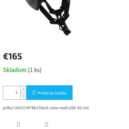
€165
Jednotková
Skladom
(1 ks)
cena:
Pridať do košíka
prilba CASCO MTBE2 black camo matt L(58–62 cm)