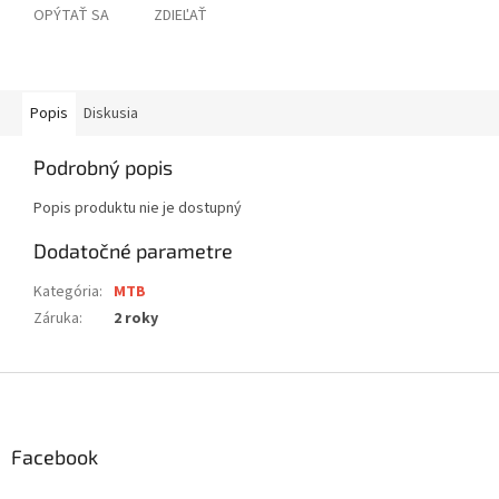
OPÝTAŤ SA
ZDIEĽAŤ
Popis
Diskusia
Podrobný popis
Popis produktu nie je dostupný
Dodatočné parametre
Kategória
:
MTB
Záruka
:
2 roky
Z
á
p
ä
Facebook
t