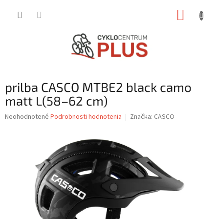
Prejsť
NÁKUP
na
obsah
KOŠÍK
prilba CASCO MTBE2 black camo
matt L(58–62 cm)
Priemerné
Neohodnotené
Podrobnosti hodnotenia
Značka:
CASCO
hodnotenie
produktu
je
0,0
z
5
hviezdičiek.