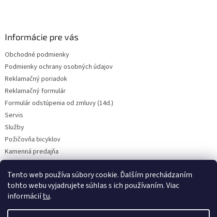
i
e
Informácie pre vás
Obchodné podmienky
Podmienky ochrany osobných údajov
Reklamačný poriadok
Reklamačný formulár
Formulár odstúpenia od zmluvy (14d.)
Servis
Služby
Požičovňa bicyklov
Kamenná predajňa
Kontakt
Tento web používa súbory cookie. Ďalším prechádzaním
tohto webu vyjadrujete súhlas s ich používaním. Viac
informácií
tu
.
CENY BICYKLOV V KATEGÓRII VÝPREDAJ PLATIA LEN PRE OSOBNÝ ODBER
V PREADJNI. Vyhradzujeme si právo na prípadnú chybu v popise.