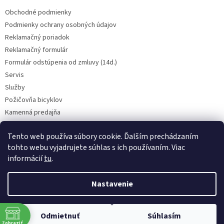
Obchodné podmienky
Podmienky ochrany osobných údajov
Reklamačný poriadok
Reklamačný formulár
Formulár odstúpenia od zmluvy (14d.)
Servis
Služby
Požičovňa bicyklov
Kamenná predajňa
Kontakt
Tento web používa súbory cookie. Ďalším prechádzaním
tohto webu vyjadrujete súhlas s ich používaním. Viac
informácií
tu
.
CENY BICYKLOV V KATEGÓRII VÝPREDAJ PLATIA LEN PRE OSOBNÝ ODBER
V PREADJNI. Vyhradzujeme si právo na prípadnú chybu v popise.
Nastavenie
Skutočný farebný odtieň bicykla nemusí presne zodpovedať farebnému
podaniu obrázka na obrazovke. BICYKLE NA SERVIS PRIJÍMAME LEN NA
OBJEDNÁVKU A LEN ČISTÉ, V PRÍPADE POTREBY PROSÍM VOLAJTE NA
Copyright 2026
Cyklocentrum PLUS
. Všetky práva vyhradené.
0915 912 903 (TOVAR) ALEBO 0917 760 990 (SERVIS), ĎAKUJEME ZA
Odmietnuť
Súhlasím
Upraviť nastavenie cookies
POCHOPENIE.
Zobraziť