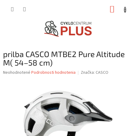
Prejsť
NÁKUP
na
obsah
KOŠÍK
prilba CASCO MTBE2 Pure Altitude
M( 54–58 cm)
Priemerné
Neohodnotené
Podrobnosti hodnotenia
Značka:
CASCO
hodnotenie
produktu
je
0,0
z
5
hviezdičiek.