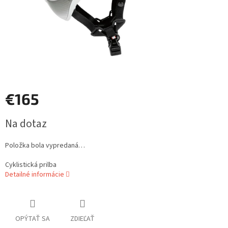
€165
Jednotková
Na dotaz
cena:
Položka bola vypredaná…
Cyklistická prilba
Detailné informácie
OPÝTAŤ SA
ZDIEĽAŤ