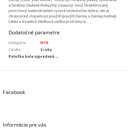
motta „Color your helmet“ môžu byť reflexné pásiky vymenené
a farebne sladené Robustný a luxusný: nový štruktúrovaný
povrchový materiál nielen vyzerá neskutočne dobre, ale aj
chráni pred stopami po použití (použití čiernej a čiernej matnej)
Ľahká a trvanlivá: hliníková sieťka proti hmyzu
Dodatočné parametre
Kategória
:
MTB
Záruka
:
2 roky
Položka bola vypredaná…
Z
á
p
ä
Facebook
t
i
e
Informácie pre vás