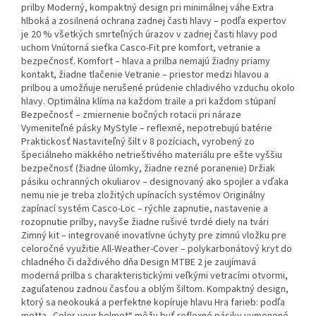
prilby Moderný, kompaktný design pri minimálnej váhe Extra
hlboká a zosilnená ochrana zadnej časti hlavy – podľa expertov
je 20 % všetkých smrteľných úrazov v zadnej časti hlavy pod
uchom Vnútorná sieťka Casco-Fit pre komfort, vetranie a
bezpečnosť. Komfort – hlava a prilba nemajú žiadny priamy
kontakt, žiadne tlačenie Vetranie – priestor medzi hlavou a
prilbou a umožňuje nerušené prúdenie chladivého vzduchu okolo
hlavy. Optimálna klíma na každom traile a pri každom stúpaní
Bezpečnosť – zmiernenie bočných rotacii pri náraze
Vymeniteľné pásky MyStyle – reflexné, nepotrebujú batérie
Praktickosť Nastaviteľný šilt v 8 pozíciach, vyrobený zo
špeciálneho mäkkého netrieštivého materiálu pre ešte vyššiu
bezpečnosť (žiadne úlomky, žiadne rezné poranenie) Držiak
pásiku ochranných okuliarov – designovaný ako spojler a vďaka
nemu nie je treba zložitých upínacích systémov Originálny
zapínací systém Casco-Loc – rýchle zapnutie, nastavenie a
rozopnutie prilby, navyše žiadne rušivé tvrdé diely na tvári
Zimný kit – integrované inovatívne úchyty pre zimnú vložku pre
celoročné využitie All-Weather-Cover – polykarbonátový kryt do
chladného či daždivého dňa Design MTBE 2 je zaujímavá
moderná prilba s charakteristickými veľkými vetracími otvormi,
zaguľatenou zadnou časťou a oblým šiltom. Kompaktný design,
ktorý sa neokouká a perfektne kopíruje hlavu Hra farieb: podľa