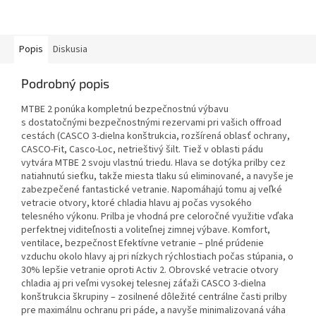
Popis
Diskusia
Podrobný popis
MTBE 2 ponúka kompletnú bezpečnostnú výbavu
s dostatočnými bezpečnostnými rezervami pri vašich offroad
cestách (CASCO 3-dielna konštrukcia, rozšírená oblasť ochrany,
CASCO-Fit, Casco-Loc, netrieštivý šilt. Tiež v oblasti pádu
vytvára MTBE 2 svoju vlastnú triedu. Hlava se dotýka prilby cez
natiahnutú sieťku, takže miesta tlaku sú eliminované, a navyše je
zabezpečené fantastické vetranie. Napomáhajú tomu aj veľké
vetracie otvory, ktoré chladia hlavu aj počas vysokého
telesného výkonu. Prilba je vhodná pre celoročné využitie vďaka
perfektnej viditeľnosti a voliteľnej zimnej výbave. Komfort,
ventilace, bezpečnost Efektívne vetranie – plné prúdenie
vzduchu okolo hlavy aj pri nízkych rýchlostiach počas stúpania, o
30% lepšie vetranie oproti Activ 2. Obrovské vetracie otvory
chladia aj pri veľmi vysokej telesnej záťaži CASCO 3-dielna
konštrukcia škrupiny – zosilnené dôležité centrálne časti prilby
pre maximálnu ochranu pri páde, a navyše minimalizovaná váha