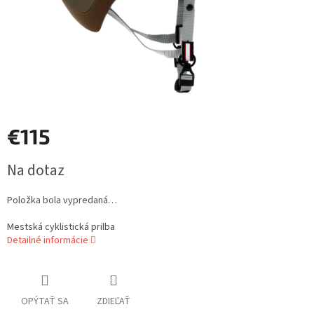
€115
Jednotková
Na dotaz
cena:
Položka bola vypredaná…
Mestská cyklistická prilba
Detailné informácie
OPÝTAŤ SA
ZDIEĽAŤ