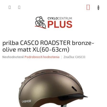
Prejsť
NÁKUP
na
obsah
KOŠÍK
prilba CASCO ROADSTER bronze-
olive matt XL(60-63cm)
Priemerné
Neohodnotené
Podrobnosti hodnotenia
Značka:
CASCO
hodnotenie
produktu
je
0,0
z
5
hviezdičiek.