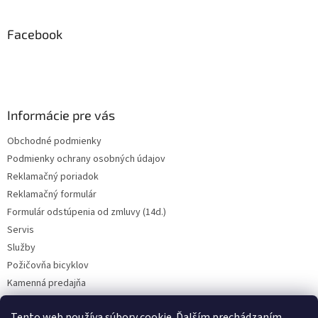
á
p
ä
Facebook
t
i
e
Informácie pre vás
Obchodné podmienky
Podmienky ochrany osobných údajov
Reklamačný poriadok
Reklamačný formulár
Formulár odstúpenia od zmluvy (14d.)
Servis
Služby
Požičovňa bicyklov
Kamenná predajňa
Kontakt
Tento web používa súbory cookie. Ďalším prechádzaním