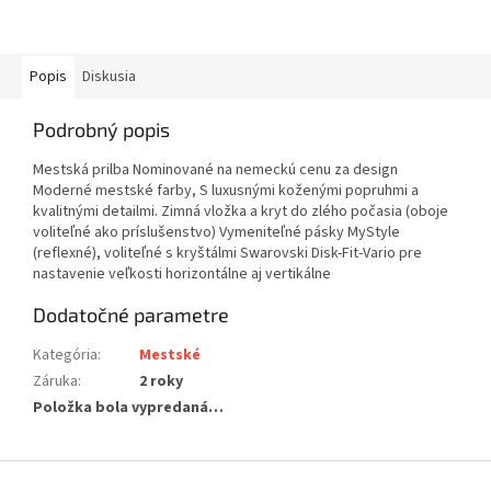
Popis
Diskusia
Podrobný popis
Mestská prilba Nominované na nemeckú cenu za design
Moderné mestské farby, S luxusnými koženými popruhmi a
kvalitnými detailmi. Zimná vložka a kryt do zlého počasia (oboje
voliteľné ako príslušenstvo) Vymeniteľné pásky MyStyle
(reflexné), voliteľné s kryštálmi Swarovski Disk-Fit-Vario pre
nastavenie veľkosti horizontálne aj vertikálne
Dodatočné parametre
Kategória
:
Mestské
Záruka
:
2 roky
Položka bola vypredaná…
Z