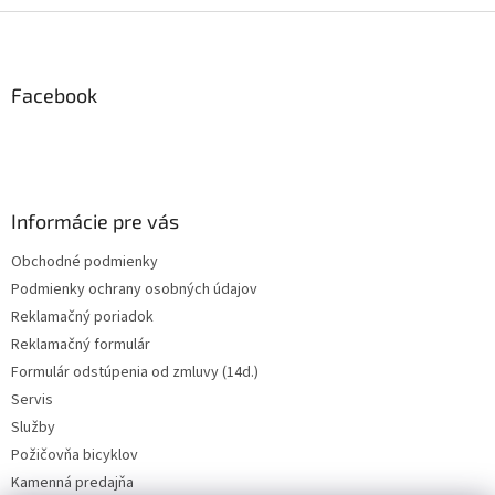
Z
á
p
ä
Facebook
t
i
e
Informácie pre vás
Obchodné podmienky
Podmienky ochrany osobných údajov
Reklamačný poriadok
Reklamačný formulár
Formulár odstúpenia od zmluvy (14d.)
Servis
Služby
Požičovňa bicyklov
Kamenná predajňa