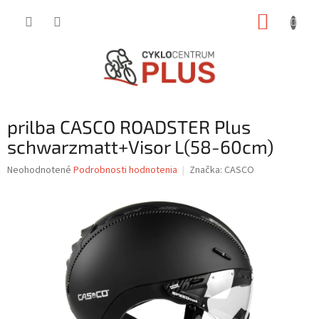
Prejsť
NÁKUP
na
obsah
KOŠÍK
prilba CASCO ROADSTER Plus
schwarzmatt+Visor L(58-60cm)
Priemerné
Neohodnotené
Podrobnosti hodnotenia
Značka:
CASCO
hodnotenie
produktu
je
0,0
z
5
hviezdičiek.