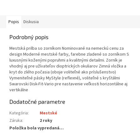
Popis
Diskusia
Podrobný popis
Mestská prilba so zorníkom Nominované na nemeckú cenu za
design Moderné mestské farby, farebne zladené so zorníkom S
luxusnými koženými popruhmi a kvalitnými detailmi. Zorník je
vhodný aj pre užívateľov dioptrických okuliarov Zimná vložka a
kryt do zlého počasia (oboje voliteľné ako príslušenstvo)
Vymeniteľné pásky MyStyle (reflexné), voliteľné s kryštálmi
Swarovski Disk-Fit-Vario pre nastavenie veľkosti horizontálne aj
vertikálne
Dodatočné parametre
Kategória
:
Mestské
Záruka
:
2 roky
Položka bola vypredaná…