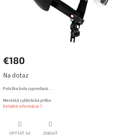
€180
Jednotková
Na dotaz
cena:
Položka bola vypredaná…
Mestská cyklistická prilba
Detailné informácie
OPÝTAŤ SA
ZDIEĽAŤ