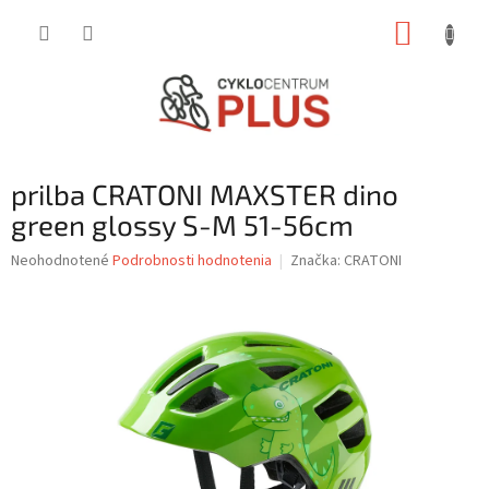
Prejsť
NÁKUP
na
obsah
KOŠÍK
prilba CRATONI MAXSTER dino
green glossy S-M 51-56cm
Priemerné
Neohodnotené
Podrobnosti hodnotenia
Značka:
CRATONI
hodnotenie
produktu
je
0,0
z
5
hviezdičiek.