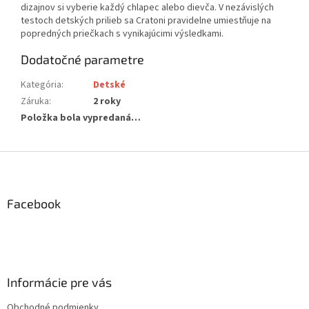
dizajnov si vyberie každý chlapec alebo dievča. V nezávislých
testoch detských prilieb sa Cratoni pravidelne umiestňuje na
popredných priečkach s vynikajúcimi výsledkami.
Dodatočné parametre
Kategória
:
Detské
Záruka
:
2 roky
Položka bola vypredaná…
Z
á
p
ä
Facebook
t
i
e
Informácie pre vás
Obchodné podmienky