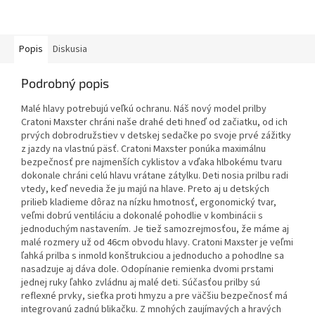
Popis
Diskusia
Podrobný popis
Malé hlavy potrebujú veľkú ochranu. Náš nový model prilby
Cratoni Maxster chráni naše drahé deti hneď od začiatku, od ich
prvých dobrodružstiev v detskej sedačke po svoje prvé zážitky
z jazdy na vlastnú päsť. Cratoni Maxster ponúka maximálnu
bezpečnosť pre najmenších cyklistov a vďaka hlbokému tvaru
dokonale chráni celú hlavu vrátane zátylku. Deti nosia prilbu radi
vtedy, keď nevedia že ju majú na hlave. Preto aj u detských
prilieb kladieme dôraz na nízku hmotnosť, ergonomický tvar,
veľmi dobrú ventiláciu a dokonalé pohodlie v kombinácii s
jednoduchým nastavením. Je tiež samozrejmosťou, že máme aj
malé rozmery už od 46cm obvodu hlavy. Cratoni Maxster je veľmi
ľahká prilba s inmold konštrukciou a jednoducho a pohodlne sa
nasadzuje aj dáva dole. Odopínanie remienka dvomi prstami
jednej ruky ľahko zvládnu aj malé deti. Súčasťou prilby sú
reflexné prvky, sieťka proti hmyzu a pre väčšiu bezpečnosť má
integrovanú zadnú blikačku. Z mnohých zaujímavých a hravých