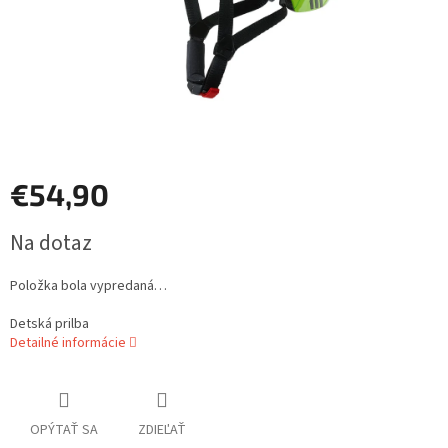
€54,90
Jednotková
Na dotaz
cena:
Položka bola vypredaná…
Detská prilba
Detailné informácie
OPÝTAŤ SA
ZDIEĽAŤ