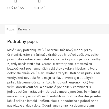
OPÝTAŤ SA
ZDIEĽAŤ
Popis
Diskusia
Podrobný popis
Malé hlavy potrebujú veľkú ochranu. Náš nový model prilby
Cratoni Maxster chráni naše drahé deti hneď od začiatku, od ich
prvých dobrodružstiev v detskej sedačke po svoje prvé zážitky
z jazdy na vlastnú päsť. Cratoni Maxster ponúka maximálnu
bezpečnosť pre najmenších cyklistov a vďaka hlbokému tvaru
dokonale chráni celú hlavu vrátane zátylku. Deti nosia prilbu radi
vtedy, keď nevedia že ju majú na hlave. Preto aj u detských
prilieb kladieme dôraz na nízku hmotnosť, ergonomický tvar,
veľmi dobrú ventiláciu a dokonalé pohodlie v kombinácii s
jednoduchým nastavením. Je tiež samozrejmosťou, že máme aj
malé rozmery už od 46cm obvodu hlavy. Cratoni Maxster je veľmi
ľahká prilba s inmold konštrukciou a jednoducho a pohodlne sa
nasadzuje aj dáva dole. Odopínanie remienka dvomi prstami