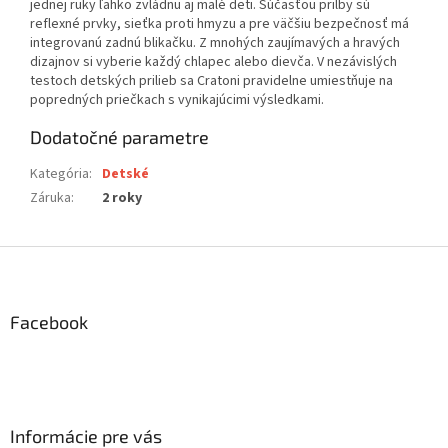
jednej ruky ľahko zvládnu aj malé deti. Súčasťou prilby sú
reflexné prvky, sieťka proti hmyzu a pre väčšiu bezpečnosť má
integrovanú zadnú blikačku. Z mnohých zaujímavých a hravých
dizajnov si vyberie každý chlapec alebo dievča. V nezávislých
testoch detských prilieb sa Cratoni pravidelne umiestňuje na
popredných priečkach s vynikajúcimi výsledkami.
Dodatočné parametre
Kategória
:
Detské
Záruka
:
2 roky
Z
á
p
ä
Facebook
t
i
e
Informácie pre vás