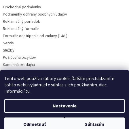
Obchodné podmienky
Podmienky ochrany osobných údajov
Reklamačný poriadok
Reklamačný formulár
Formulár odstúpenia od zmluvy (14d.)
Servis
Služby
Požičovňa bicyklov
Kamenná predajňa
Kontakt
Tento web používa súbory cookie. Ďalším prechádzaním
tohto webu vyjadrujete súhlas s ich používaním. Viac
informácií
tu
.
CENY BICYKLOV V KATEGÓRII VÝPREDAJ PLATIA LEN PRE OSOBNÝ ODBER
V PREADJNI. Vyhradzujeme si právo na prípadnú chybu v popise.
Nastavenie
Skutočný farebný odtieň bicykla nemusí presne zodpovedať farebnému
podaniu obrázka na obrazovke. BICYKLE NA SERVIS PRIJÍMAME LEN NA
OBJEDNÁVKU A LEN ČISTÉ, V PRÍPADE POTREBY PROSÍM VOLAJTE NA
Copyright 2026
Cyklocentrum PLUS
. Všetky práva vyhradené.
0915 912 903 (TOVAR) ALEBO 0917 760 990 (SERVIS), ĎAKUJEME ZA
Odmietnuť
Súhlasím
Upraviť nastavenie cookies
POCHOPENIE.