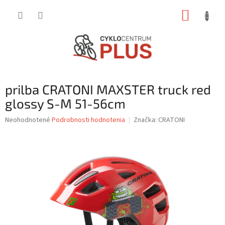
Prejsť
NÁKUP
na
obsah
KOŠÍK
prilba CRATONI MAXSTER truck red
glossy S-M 51-56cm
Priemerné
Neohodnotené
Podrobnosti hodnotenia
Značka:
CRATONI
hodnotenie
produktu
je
0,0
z
5
hviezdičiek.