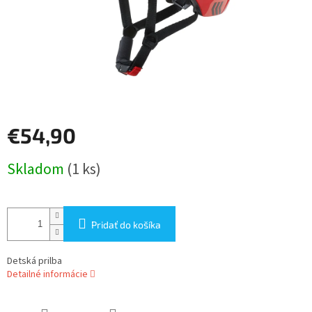
€54,90
Jednotková
Skladom
(1 ks)
cena:
Pridať do košíka
Detská prilba
Detailné informácie