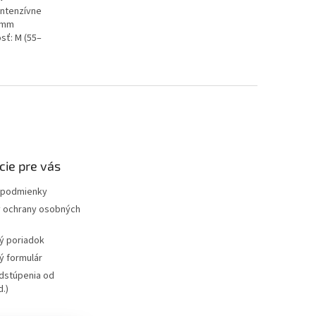
intenzívne
2 mm
sť: M (55–
cie pre vás
podmienky
 ochrany osobných
ý poriadok
 formulár
dstúpenia od
.)