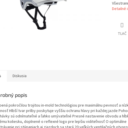
Všestrann
Detailné 
TLAČ
s
Diskusia
robný popis
bená pokročilou trojitou in-mold technológiou pre maximálnu pevnosť a níz
nosť Hlbší tvar prilby poskytuje vyššiu ochranu hlavy pri každej jazde Poho
hávky sú odnímateľné a ľahko umývateľné Presné nastavenie obvodu a hĺb
vému koliesku, doplnené o reflexné logo pre lepšiu viditeľnosť O optimálne
trávanie pri stúpaniach aj zjazdoch sa stará 20 veľkých ventilačných otvoro