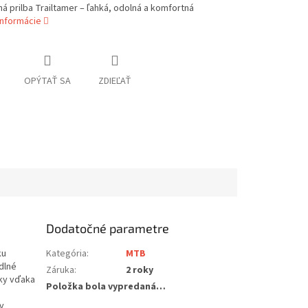
á prilba Trailtamer – ľahká, odolná a komfortná
informácie
OPÝTAŤ SA
ZDIEĽAŤ
Dodatočné parametre
ku
Kategória
:
MTB
dlné
Záruka
:
2 roky
ky vďaka
Položka bola vypredaná…
v