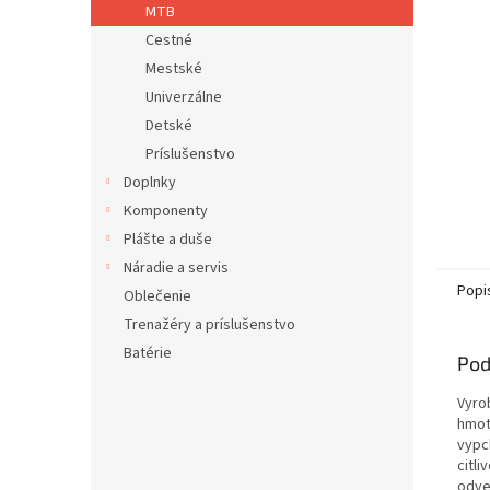
MTB
Cestné
Mestské
Univerzálne
Detské
Príslušenstvo
Doplnky
Komponenty
Plášte a duše
Náradie a servis
Popi
Oblečenie
Trenažéry a príslušenstvo
Batérie
Pod
Vyro
hmot
vypc
citli
odve