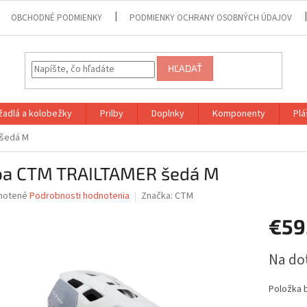
OBCHODNÉ PODMIENKY
PODMIENKY OCHRANY OSOBNÝCH ÚDAJOV
HĽADAŤ
adlá a kolobežky
Prilby
Doplnky
Komponenty
Plá
 šedá M
lba CTM TRAILTAMER šedá M
né
notené
Podrobnosti hodnotenia
Značka:
CTM
nie
€59
u
Jednotk
Na do
cena:
iek.
Položka 