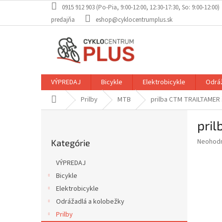
Prejsť
0915 912 903 (Po-Pia, 9:00-12:00, 12:30-17:30, So: 9:00-12:00)
na
predajňa
eshop@cyklocentrumplus.sk
obsah
VÝPREDAJ
Bicykle
Elektrobicykle
Odráž
Domov
Prilby
MTB
prilba CTM TRAILTAMER
B
pri
o
Preskočiť
č
Priemer
Neohod
Kategórie
kategórie
n
hodnote
ý
produkt
VÝPREDAJ
p
je
Bicykle
0,0
a
z
Elektrobicykle
n
5
e
Odrážadlá a kolobežky
hviezdič
l
Prilby