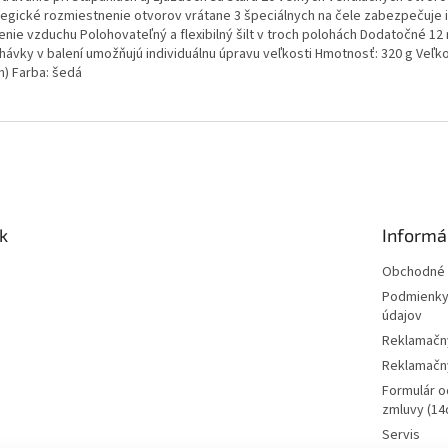
tegické rozmiestnenie otvorov vrátane 3 špeciálnych na čele zabezpečuje 
enie vzduchu Polohovateľný a flexibilný šilt v troch polohách Dodatočné 1
hávky v balení umožňujú individuálnu úpravu veľkosti Hmotnosť: 320 g Veľko
m) Farba: šedá
k
Informá
Obchodné 
Podmienky
údajov
Reklamačn
Reklamačný
Formulár o
zmluvy (14d
Servis