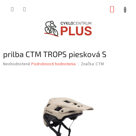
Prejsť
NÁKUP
na
obsah
KOŠÍK
prilba CTM TROPS piesková S
Priemerné
Neohodnotené
Podrobnosti hodnotenia
Značka:
CTM
hodnotenie
produktu
je
0,0
z
5
hviezdičiek.