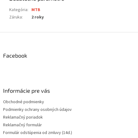
Kategória
:
MTB
Záruka
:
2 roky
Z
á
p
ä
Facebook
t
i
e
Informácie pre vás
Obchodné podmienky
Podmienky ochrany osobných údajov
Reklamačný poriadok
Reklamačný formulár
Formulár odstúpenia od zmluvy (14d.)