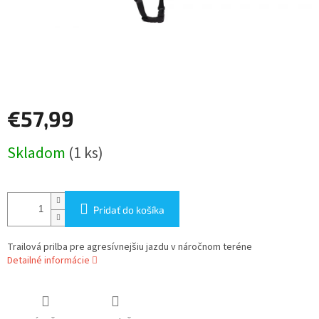
€57,99
Jednotková
Skladom
(1 ks)
cena:
Pridať do košíka
Trailová prilba pre agresívnejšiu jazdu v náročnom teréne
Detailné informácie