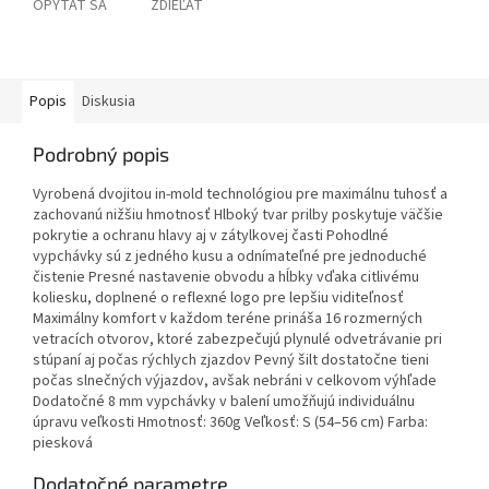
OPÝTAŤ SA
ZDIEĽAŤ
Popis
Diskusia
Podrobný popis
Vyrobená dvojitou in-mold technológiou pre maximálnu tuhosť a
zachovanú nižšiu hmotnosť Hlboký tvar prilby poskytuje väčšie
pokrytie a ochranu hlavy aj v zátylkovej časti Pohodlné
vypchávky sú z jedného kusu a odnímateľné pre jednoduché
čistenie Presné nastavenie obvodu a hĺbky vďaka citlivému
koliesku, doplnené o reflexné logo pre lepšiu viditeľnosť
Maximálny komfort v každom teréne prináša 16 rozmerných
vetracích otvorov, ktoré zabezpečujú plynulé odvetrávanie pri
stúpaní aj počas rýchlych zjazdov Pevný šilt dostatočne tieni
počas slnečných výjazdov, avšak nebráni v celkovom výhľade
Dodatočné 8 mm vypchávky v balení umožňujú individuálnu
úpravu veľkosti Hmotnosť: 360g Veľkosť: S (54–56 cm) Farba:
piesková
Dodatočné parametre