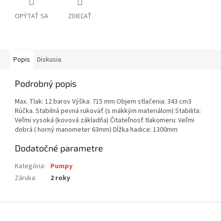
OPÝTAŤ SA
ZDIEĽAŤ
Popis
Diskusia
Podrobný popis
Max. Tlak: 12 barov Výška: 715 mm Objem stlačenia: 343 cm3
Rúčka. Stabilná pevná rukoväť (s mäkkým materiálom) Stabilita:
Veľmi vysoká (kovová základňa) Čitateľnosť tlakomeru: Veľmi
dobrá ( horný manometer 63mm) Dĺžka hadice: 1300mm
Dodatočné parametre
Kategória
:
Pumpy
Záruka
:
2 roky
Z
á