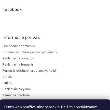
p
ä
Facebook
t
i
e
Informácie pre vás
Obchodné podmienky
Podmienky ochrany osobných údajov
Reklamačný poriadok
Reklamačný formulár
Formulár odstúpenia od zmluvy (14d.)
Servis
Služby
Požičovňa bicyklov
Kamenná predajňa
Kontakt
Tento web používa súbory cookie. Ďalším prechádzaním