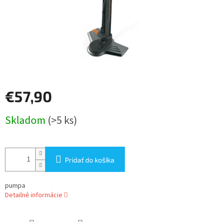
€57,90
Jednotková
Skladom
(>5 ks)
cena:
Pridať do košíka
pumpa
Detailné informácie