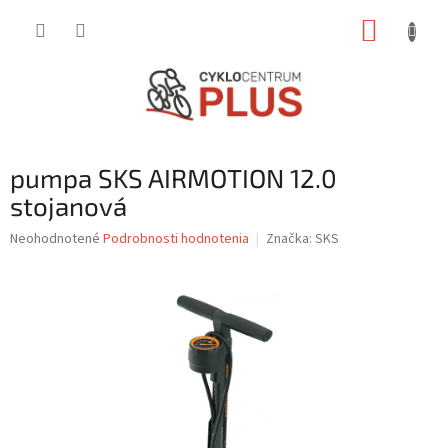
Prejsť
NÁKUP
na
obsah
KOŠÍK
pumpa SKS AIRMOTION 12.0
stojanová
Priemerné
Neohodnotené
Podrobnosti hodnotenia
Značka:
SKS
hodnotenie
produktu
je
0,0
z
5
hviezdičiek.