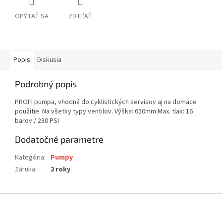
OPÝTAŤ SA
ZDIEĽAŤ
Popis
Diskusia
Podrobný popis
PROFI pumpa, vhodná do cyklistických servisov aj na domáce
použitie. Na všetky typy ventilov. Výška: 650mm Max. tlak: 16
barov / 230 PSI
Dodatočné parametre
Kategória
:
Pumpy
Záruka
:
2 roky
Z
á
p