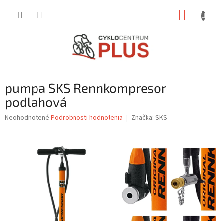
Prejsť
NÁKUP
na
obsah
KOŠÍK
pumpa SKS Rennkompresor
podlahová
Priemerné
Neohodnotené
Podrobnosti hodnotenia
Značka:
SKS
hodnotenie
produktu
je
0,0
z
5
hviezdičiek.