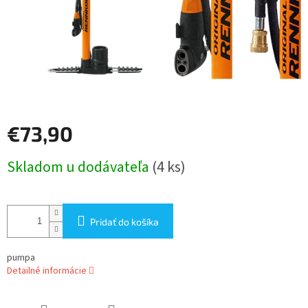
€73,90
Jednotková
Skladom u dodávateľa
(4 ks)
cena:
Pridať do košíka
pumpa
Detailné informácie