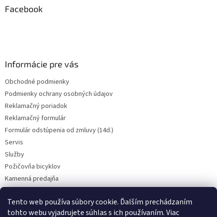
ä
Facebook
t
i
e
Informácie pre vás
Obchodné podmienky
Podmienky ochrany osobných údajov
Reklamačný poriadok
Reklamačný formulár
Formulár odstúpenia od zmluvy (14d.)
Servis
Služby
Požičovňa bicyklov
Kamenná predajňa
Kontakt
Tento web používa súbory cookie. Ďalším prechádzaním
tohto webu vyjadrujete súhlas s ich používaním. Viac