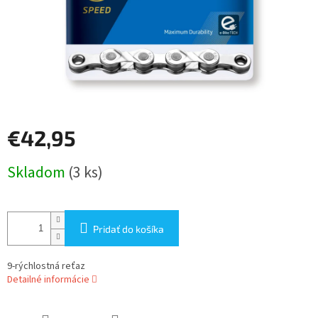
€42,95
Jednotková
Skladom
(3 ks)
cena:
Pridať do košíka
9-rýchlostná reťaz
Detailné informácie