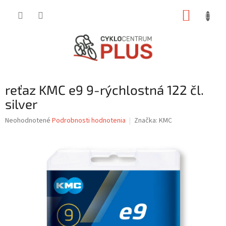
Prejsť
NÁKUP
na
obsah
KOŠÍK
reťaz KMC e9 9-rýchlostná 122 čl.
silver
Priemerné
Neohodnotené
Podrobnosti hodnotenia
Značka:
KMC
hodnotenie
produktu
je
0,0
z
5
hviezdičiek.