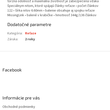
torzná odolnosť a maximálna životnosť je zabezpečená vďaka
špeciálnym nitom, ktoré spájajú články reťaze • počet článkov
122 • šírka nitov 6.60mm • balenie obsahuje aj spojku reťaze
MissingLink • balené v krabičke • hmotnosť 344g/136 článkov
Dodatočné parametre
Kategória
:
Reťaze
Záruka
:
2 roky
Z
á
p
ä
Facebook
t
i
e
Informácie pre vás
Obchodné podmienky