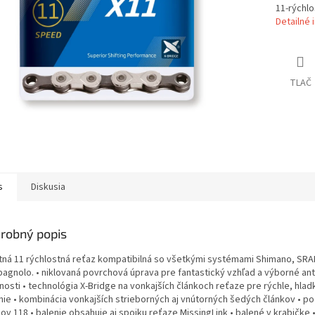
11-rýchlo
Detailné 
TLAČ
s
Diskusia
robný popis
itná 11 rýchlostná reťaz kompatibilná so všetkými systémami Shimano, SRA
agnolo. • niklovaná povrchová úprava pre fantastický vzhľad a výborné an
nosti • technológia X-Bridge na vonkajších článkoch reťaze pre rýchle, hla
nie • kombinácia vonkajších strieborných aj vnútorných šedých článkov • p
kov 118 • balenie obsahuje aj spojku reťaze MissingLink • balené v krabičke