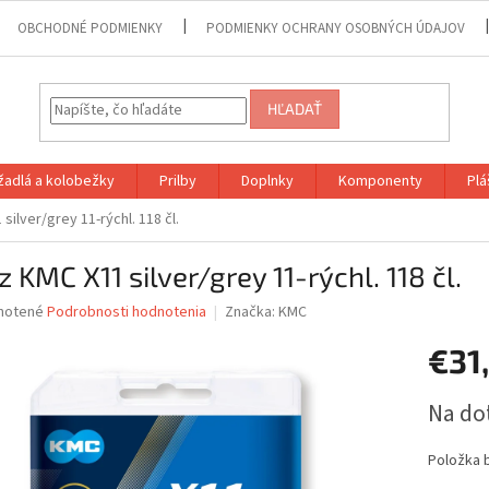
OBCHODNÉ PODMIENKY
PODMIENKY OCHRANY OSOBNÝCH ÚDAJOV
HĽADAŤ
adlá a kolobežky
Prilby
Doplnky
Komponenty
Plá
silver/grey 11-rýchl. 118 čl.
z KMC X11 silver/grey 11-rýchl. 118 čl.
né
notené
Podrobnosti hodnotenia
Značka:
KMC
nie
€31
u
Jednotk
Na do
cena:
iek.
Položka 