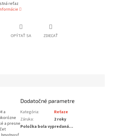
stná reťaz
informácie
OPÝTAŤ SA
ZDIEĽAŤ
Dodatočné parametre
M a
Kategória
:
Reťaze
tikorózne
Záruka
:
2 roky
dké a presne
Položka bola vypredaná…
očet
 • hmotnosť