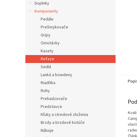
Doplnky
Komponenty
Pedále
Prešmykovače
Gripy
Omotávky
Kazety
Reťaze
Sedlá
Lanká a bowdeny
Popi
Riadítka
Rohy
Prehadzovače
Pod
Predstavce
Kval
Kľuky a stredové zloženia
Camp
Brzdy a brzdové kotúče
vlast
rade
Náboje
člán