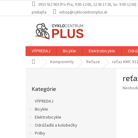
Prejsť
0915 912 903 (Po-Pia, 9:00-12:00, 12:30-17:30, So: 9:00-12:00)
na
predajňa
eshop@cyklocentrumplus.sk
obsah
VÝPREDAJ
Bicykle
Elektrobicykle
Odráž
Domov
Komponenty
Reťaze
reťaz KMC X11 
B
reťa
o
Preskočiť
č
Priemer
Neohod
Kategórie
kategórie
n
hodnote
ý
produkt
VÝPREDAJ
p
je
Bicykle
0,0
a
z
Elektrobicykle
n
5
e
Odrážadlá a kolobežky
hviezdič
l
Prilby