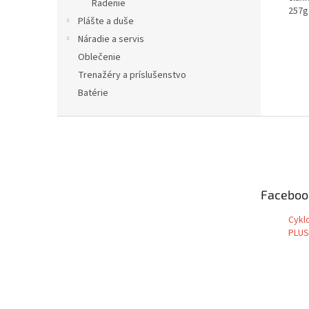
Radenie
257g
Plášte a duše
Náradie a servis
Oblečenie
Trenažéry a príslušenstvo
Batérie
Z
á
p
ä
t
Faceboo
i
e
Cykl
PLUS