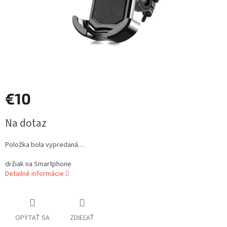
€10
Jednotková
Na dotaz
cena:
Položka bola vypredaná…
držiak na Smartphone
Detailné informácie
OPÝTAŤ SA
ZDIEĽAŤ