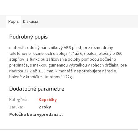
Popis
Diskusia
Podrobný popis
materiál : odolný nárazníkový ABS plast, pre rôzne druhy
telefónov o rozmeroch displeja 4,7 až 6,8 palca, otočný o 360
stupňov, s funkciou zafixovania polohy pomocou bočného
prepínača, s mäkkou gumennou výstelkou v rohoch držiaka, pre
riaditka 22,2 až 31,8 mm, k montáži nepotrebujete náradie,
balené v krabičke. Hmotnosť 122g.
Dodatočné parametre
Kategória
:
Kapsičky
Záruka
:
2 roky
Položka bola vypredaná…
Z