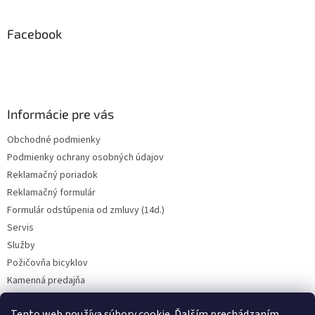
á
p
ä
Facebook
t
i
e
Informácie pre vás
Obchodné podmienky
Podmienky ochrany osobných údajov
Reklamačný poriadok
Reklamačný formulár
Formulár odstúpenia od zmluvy (14d.)
Servis
Služby
Požičovňa bicyklov
Kamenná predajňa
Kontakt
Tento web používa súbory cookie. Ďalším prechádzaním