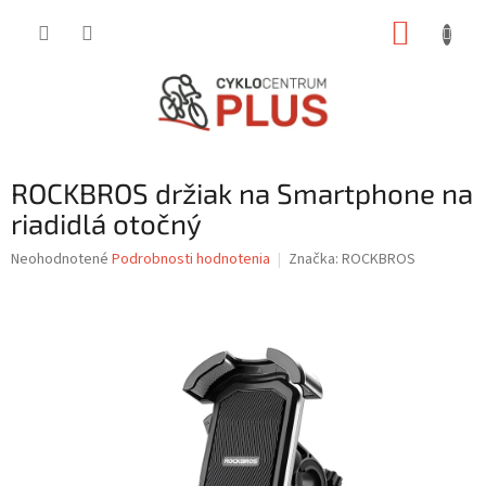
Prejsť
NÁKUP
na
obsah
KOŠÍK
ROCKBROS držiak na Smartphone na
riadidlá otočný
Priemerné
Neohodnotené
Podrobnosti hodnotenia
Značka:
ROCKBROS
hodnotenie
produktu
je
0,0
z
5
hviezdičiek.