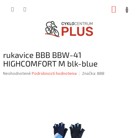
Prejsť
NÁKUP
na
obsah
KOŠÍK
rukavice BBB BBW-41
HIGHCOMFORT M blk-blue
Priemerné
Neohodnotené
Podrobnosti hodnotenia
Značka:
BBB
hodnotenie
produktu
je
0,0
z
5
hviezdičiek.