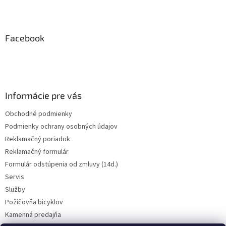
Z
á
p
ä
Facebook
t
i
e
Informácie pre vás
Obchodné podmienky
Podmienky ochrany osobných údajov
Reklamačný poriadok
Reklamačný formulár
Formulár odstúpenia od zmluvy (14d.)
Servis
Služby
Požičovňa bicyklov
Kamenná predajňa