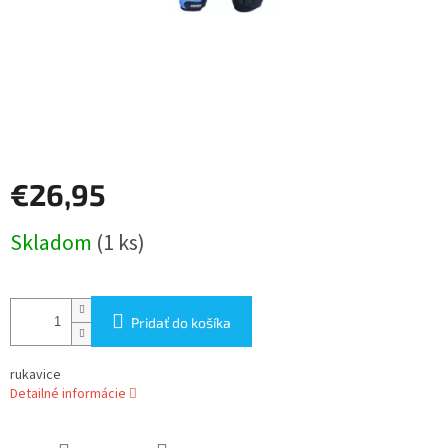
€26,95
Jednotková
Skladom
(1 ks)
cena:
Pridať do košíka
rukavice
Detailné informácie