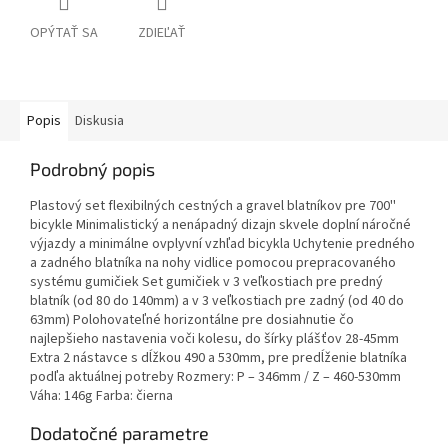
OPÝTAŤ SA
ZDIEĽAŤ
Popis
Diskusia
Podrobný popis
Plastový set flexibilných cestných a gravel blatníkov pre 700''
bicykle Minimalistický a nenápadný dizajn skvele doplní náročné
výjazdy a minimálne ovplyvní vzhľad bicykla Uchytenie predného
a zadného blatníka na nohy vidlice pomocou prepracovaného
systému gumičiek Set gumičiek v 3 veľkostiach pre predný
blatník (od 80 do 140mm) a v 3 veľkostiach pre zadný (od 40 do
63mm) Polohovateľné horizontálne pre dosiahnutie čo
najlepšieho nastavenia voči kolesu, do šírky plášťov 28-45mm
Extra 2 nástavce s dĺžkou 490 a 530mm, pre predĺženie blatníka
podľa aktuálnej potreby Rozmery: P – 346mm / Z – 460-530mm
Váha: 146g Farba: čierna
Dodatočné parametre