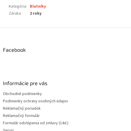
Kategória
:
Blatníky
Záruka
:
2 roky
Z
á
p
ä
Facebook
t
i
e
Informácie pre vás
Obchodné podmienky
Podmienky ochrany osobných údajov
Reklamačný poriadok
Reklamačný formulár
Formulár odstúpenia od zmluvy (14d.)
Servis