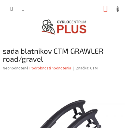
Prejsť
NÁKUP
na
obsah
KOŠÍK
sada blatníkov CTM GRAWLER
road/gravel
Priemerné
Neohodnotené
Podrobnosti hodnotenia
Značka:
CTM
hodnotenie
produktu
je
0,0
z
5
hviezdičiek.