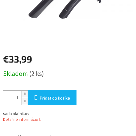
€33,99
Jednotková
Skladom
(2 ks)
cena:
Pridať do košíka
sada blatníkov
Detailné informácie