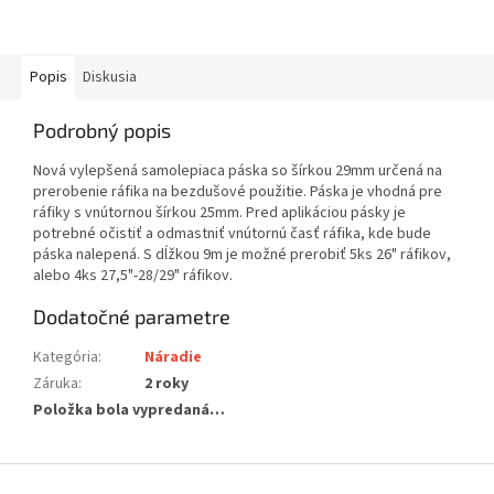
Popis
Diskusia
Podrobný popis
Nová vylepšená samolepiaca páska so šírkou 29mm určená na
prerobenie ráfika na bezdušové použitie. Páska je vhodná pre
ráfiky s vnútornou šírkou 25mm. Pred aplikáciou pásky je
potrebné očistiť a odmastniť vnútornú časť ráfika, kde bude
páska nalepená. S dĺžkou 9m je možné prerobiť 5ks 26" ráfikov,
alebo 4ks 27,5"-28/29" ráfikov.
Dodatočné parametre
Kategória
:
Náradie
Záruka
:
2 roky
Položka bola vypredaná…
Z