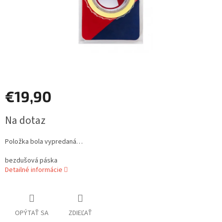
€19,90
Jednotková
Na dotaz
cena:
Položka bola vypredaná…
bezdušová páska
Detailné informácie
OPÝTAŤ SA
ZDIEĽAŤ