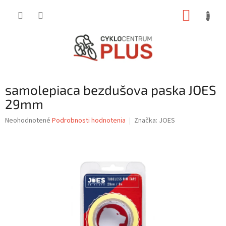
Prejsť
NÁKUP
na
obsah
KOŠÍK
samolepiaca bezdušova paska JOES
29mm
Priemerné
Neohodnotené
Podrobnosti hodnotenia
Značka:
JOES
hodnotenie
produktu
je
0,0
z
5
hviezdičiek.