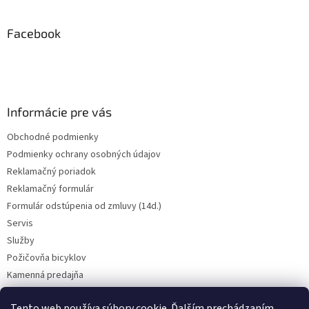
á
p
ä
Facebook
t
i
e
Informácie pre vás
Obchodné podmienky
Podmienky ochrany osobných údajov
Reklamačný poriadok
Reklamačný formulár
Formulár odstúpenia od zmluvy (14d.)
Servis
Služby
Požičovňa bicyklov
Kamenná predajňa
Kontakt
Tento web používa súbory cookie. Ďalším prechádzaním