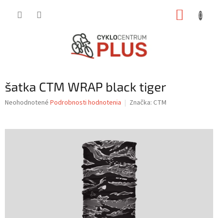
Prejsť
NÁKUP
na
obsah
KOŠÍK
šatka CTM WRAP black tiger
Priemerné
Neohodnotené
Podrobnosti hodnotenia
Značka:
CTM
hodnotenie
produktu
je
0,0
z
5
hviezdičiek.