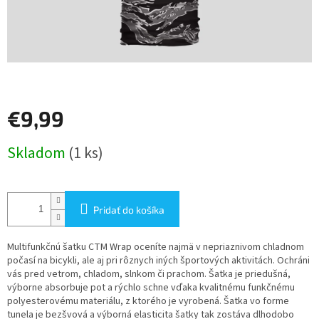
€9,99
Jednotková
Skladom
(1 ks)
cena:
Pridať do košíka
Multifunkčnú šatku CTM Wrap oceníte najmä v nepriaznivom chladnom
počasí na bicykli, ale aj pri rôznych iných športových aktivitách. Ochráni
vás pred vetrom, chladom, slnkom či prachom. Šatka je priedušná,
výborne absorbuje pot a rýchlo schne vďaka kvalitnému funkčnému
polyesterovému materiálu, z ktorého je vyrobená. Šatka vo forme
tunela je bezšvová a výborná elasticita šatky tak zostáva dlhodobo