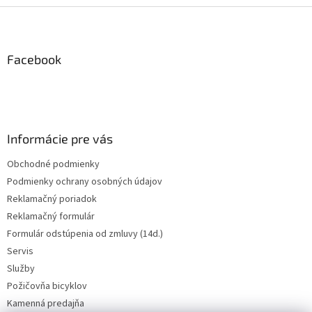
Z
á
p
ä
Facebook
t
i
e
Informácie pre vás
Obchodné podmienky
Podmienky ochrany osobných údajov
Reklamačný poriadok
Reklamačný formulár
Formulár odstúpenia od zmluvy (14d.)
Servis
Služby
Požičovňa bicyklov
Kamenná predajňa