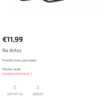
€11,99
Jednotková
Na dotaz
cena:
Položka bola vypredaná…
Pánske sedlo
Detailné informácie
OPÝTAŤ SA
ZDIEĽAŤ