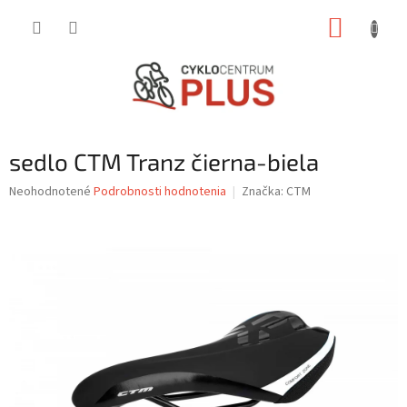
Prejsť
NÁKUP
na
obsah
KOŠÍK
sedlo CTM Tranz čierna-biela
Priemerné
Neohodnotené
Podrobnosti hodnotenia
Značka:
CTM
hodnotenie
produktu
je
0,0
z
5
hviezdičiek.