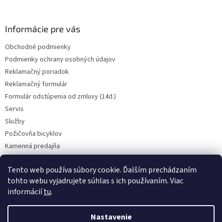
e
Informácie pre vás
Obchodné podmienky
Podmienky ochrany osobných údajov
Reklamačný poriadok
Reklamačný formulár
Formulár odstúpenia od zmluvy (14d.)
Servis
Služby
Požičovňa bicyklov
Kamenná predajňa
Kontakt
Tento web používa súbory cookie. Ďalším prechádzaním
tohto webu vyjadrujete súhlas s ich používaním. Viac
informácií
tu
.
CENY BICYKLOV V KATEGÓRII VÝPREDAJ PLATIA LEN PRE OSOBNÝ ODBER
V PREADJNI. Vyhradzujeme si právo na prípadnú chybu v popise.
Nastavenie
Skutočný farebný odtieň bicykla nemusí presne zodpovedať farebnému