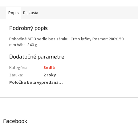
Popis
Diskusia
Podrobný popis
Pohodlné MTB sedlo bez zámku, CrMo lyžiny Rozmer: 280x150
mm Váha: 340 g
Dodatočné parametre
Kategória
:
Sedlá
Záruka
:
2 roky
Položka bola vypredaná…
Z
á
p
ä
Facebook
t
i