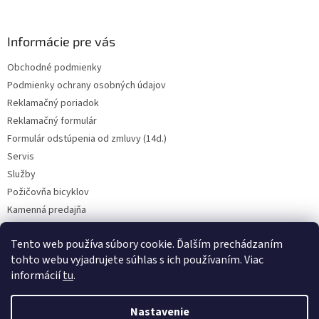
e
Informácie pre vás
Obchodné podmienky
Podmienky ochrany osobných údajov
Reklamačný poriadok
Reklamačný formulár
Formulár odstúpenia od zmluvy (14d.)
Servis
Služby
Požičovňa bicyklov
Kamenná predajňa
Kontakt
Tento web používa súbory cookie. Ďalším prechádzaním
tohto webu vyjadrujete súhlas s ich používaním. Viac
informácií
tu
.
CENY BICYKLOV V KATEGÓRII VÝPREDAJ PLATIA LEN PRE OSOBNÝ ODBER
V PREADJNI. Vyhradzujeme si právo na prípadnú chybu v popise.
Nastavenie
Skutočný farebný odtieň bicykla nemusí presne zodpovedať farebnému