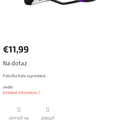
€11,99
Jednotková
Na dotaz
cena:
Položka bola vypredaná…
sedlo
Detailné informácie
OPÝTAŤ SA
ZDIEĽAŤ