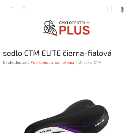
Prejsť
NÁKUP
na
obsah
KOŠÍK
sedlo CTM ELITE čierna-fialová
Priemerné
Neohodnotené
Podrobnosti hodnotenia
Značka:
CTM
hodnotenie
produktu
je
0,0
z
5
hviezdičiek.