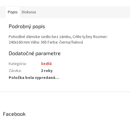
Popis
Diskusia
Podrobný popis
Pohodlné dámske sedlo bez zámku, CrMo lyžiny Rozmer:
240x160 mm Váha: 365 Farba: čierna/fialová
Dodatočné parametre
Kategória
:
Sedlá
Záruka
:
2 roky
Položka bola vypredaná…
Z
á
p
ä
Facebook
t
i