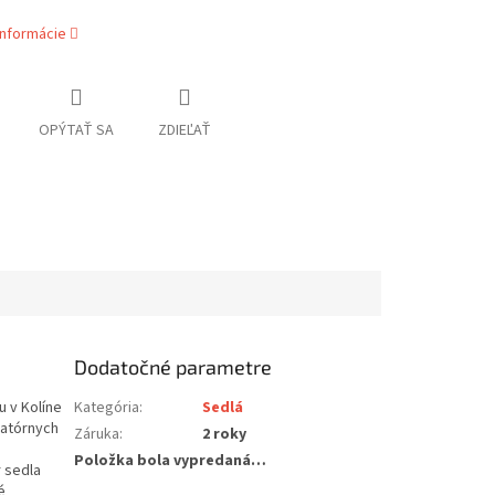
informácie
OPÝTAŤ SA
ZDIEĽAŤ
Dodatočné parametre
 v Kolíne
Kategória
:
Sedlá
ratórnych
Záruka
:
2 roky
Položka bola vypredaná…
 sedla
é