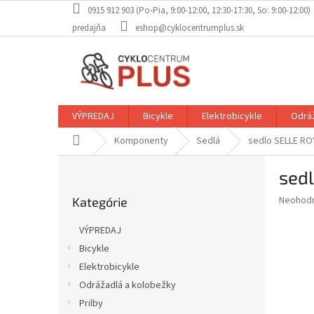
Prejsť
0915 912 903 (Po-Pia, 9:00-12:00, 12:30-17:30, So: 9:00-12:00)
na
predajňa
eshop@cyklocentrumplus.sk
obsah
VÝPREDAJ
Bicykle
Elektrobicykle
Odráž
Domov
Komponenty
Sedlá
sedlo SELLE RO
B
sed
o
Preskočiť
č
Priemer
Neohod
Kategórie
kategórie
n
hodnote
ý
produkt
VÝPREDAJ
p
je
Bicykle
0,0
a
z
Elektrobicykle
n
5
e
Odrážadlá a kolobežky
hviezdič
l
Prilby