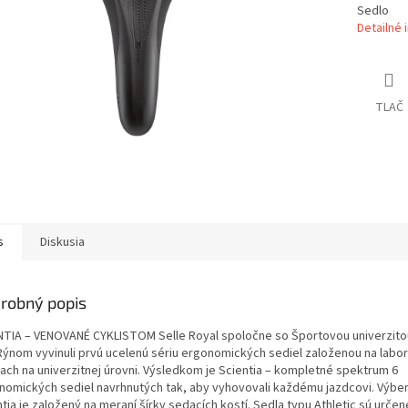
Sedlo
Detailné 
TLAČ
s
Diskusia
robný popis
NTIA – VENOVANÉ CYKLISTOM Selle Royal spoločne so Športovou univerzitou
Rýnom vyvinuli prvú ucelenú sériu ergonomických sediel založenou na labo
iach na univerzitnej úrovni. Výsledkom je Scientia – kompletné spektrum 6
nomických sediel navrhnutých tak, aby vyhovovali každému jazdcovi. Výber
tia je založený na meraní šírky sedacích kostí. Sedla typu Athletic sú určen