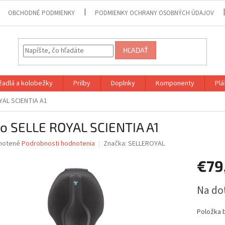
OBCHODNÉ PODMIENKY
PODMIENKY OCHRANY OSOBNÝCH ÚDAJOV
HĽADAŤ
adlá a kolobežky
Prilby
Doplnky
Komponenty
Plá
YAL SCIENTIA A1
lo SELLE ROYAL SCIENTIA A1
né
notené
Podrobnosti hodnotenia
Značka:
SELLEROYAL
nie
€79
u
Jednotk
Na do
cena:
iek.
Položka 