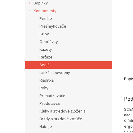
Doplnky
Komponenty
Pedále
Prešmykovače
Gripy
Omotávky
Kazety
Reťaze
Sedlá
Lanká a bowdeny
Popi
Riadítka
Rohy
Prehadzovače
Pod
Predstavce
SCIE
Kľuky a stredové zloženia
nad 
Brzdy a brzdové kotúče
štúd
ergo
Náboje
Scien