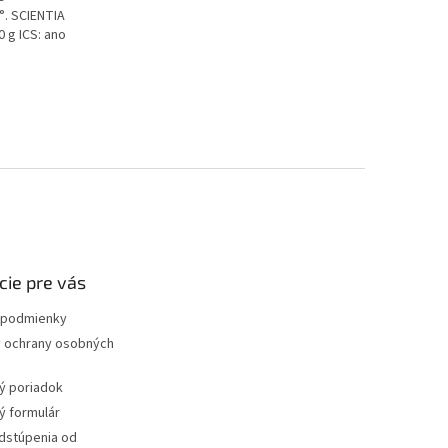
°. SCIENTIA
 g ICS: ano
cie pre vás
podmienky
 ochrany osobných
ý poriadok
 formulár
dstúpenia od