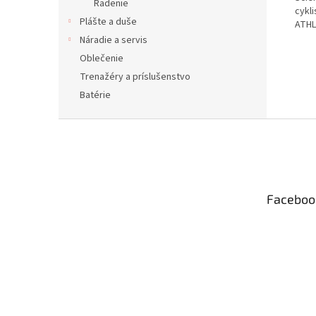
Radenie
cykli
Plášte a duše
ATHL
Náradie a servis
Oblečenie
Trenažéry a príslušenstvo
Batérie
Z
á
p
ä
t
Faceboo
i
e