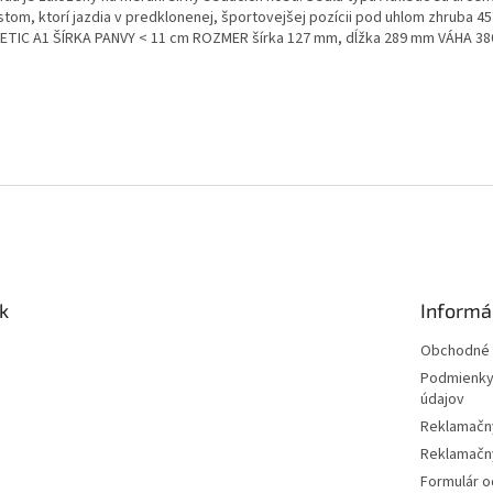
stom, ktorí jazdia v predklonenej, športovejšej pozícii pod uhlom zhruba 45
ETIC A1 ŠÍRKA PANVY < 11 cm ROZMER šírka 127 mm, dĺžka 289 mm VÁHA 380
k
Informá
Obchodné 
Podmienky
údajov
Reklamačn
Reklamačný
Formulár o