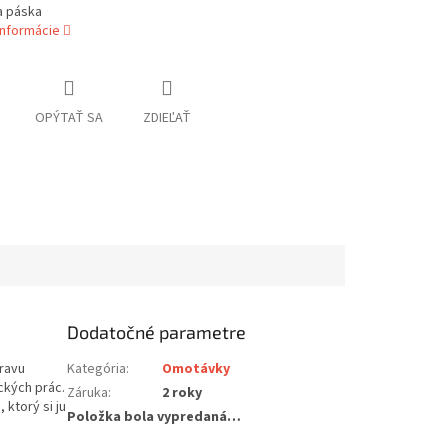
 páska
informácie
OPÝTAŤ SA
ZDIEĽAŤ
Dodatočné parametre
pravu
Kategória
:
Omotávky
ckých prác.
Záruka
:
2 roky
ktorý si ju
Položka bola vypredaná…