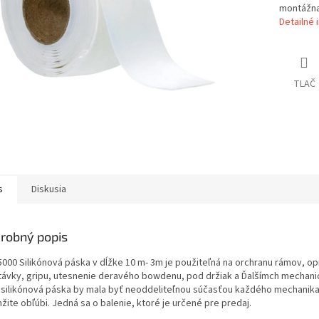
montážna
Detailné 
TLAČ
s
Diskusia
robný popis
5000 Silikónová páska v dĺžke 10 m- 3m je použiteľná na orchranu rámov, o
ávky, gripu, utesnenie deravého bowdenu, pod držiak a Ďalšímch mechani
 silikónová páska by mala byť neoddeliteľnou súčasťou každého mechanika, 
ite obľúbi. Jedná sa o balenie, ktoré je určené pre predaj.