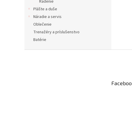
Radenie
Plášte a duše
Náradie a servis
Oblečenie
Trenažéry a príslušenstvo
Batérie
Z
á
p
ä
t
Faceboo
i
e