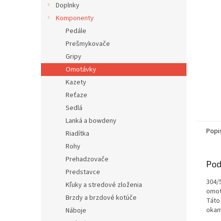
Doplnky
Komponenty
Pedále
Prešmykovače
Gripy
Omotávky
Kazety
Reťaze
Sedlá
Lanká a bowdeny
Popi
Riadítka
Rohy
Prehadzovače
Pod
Predstavce
304/
Kľuky a stredové zloženia
omot
Brzdy a brzdové kotúče
Táto
okamž
Náboje