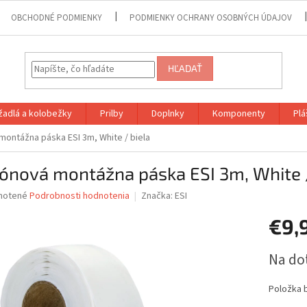
OBCHODNÉ PODMIENKY
PODMIENKY OCHRANY OSOBNÝCH ÚDAJOV
HĽADAŤ
adlá a kolobežky
Prilby
Doplnky
Komponenty
Plá
 montážna páska ESI 3m, White / biela
kónová montážna páska ESI 3m, White 
né
notené
Podrobnosti hodnotenia
Značka:
ESI
nie
€9,
u
Jednotk
Na do
cena:
iek.
Položka 