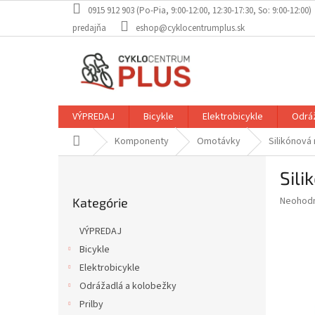
Prejsť
0915 912 903 (Po-Pia, 9:00-12:00, 12:30-17:30, So: 9:00-12:00)
na
predajňa
eshop@cyklocentrumplus.sk
obsah
VÝPREDAJ
Bicykle
Elektrobicykle
Odráž
Domov
Komponenty
Omotávky
Silikónová
B
Sili
o
Preskočiť
č
Priemer
Neohod
Kategórie
kategórie
n
hodnote
ý
produkt
VÝPREDAJ
p
je
Bicykle
0,0
a
z
Elektrobicykle
n
5
e
Odrážadlá a kolobežky
hviezdič
l
Prilby