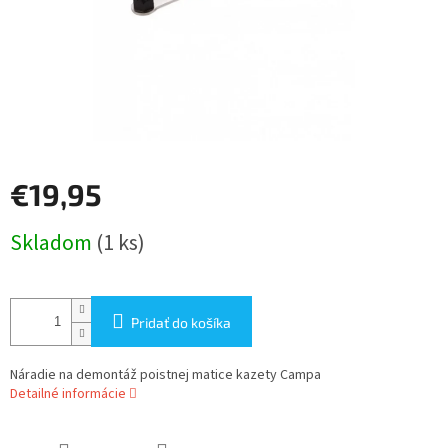
€19,95
Jednotková
Skladom
(1 ks)
cena:
Pridať do košíka
Náradie na demontáž poistnej matice kazety Campa
Detailné informácie