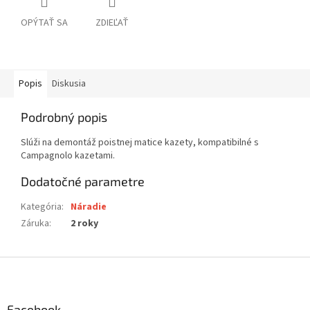
OPÝTAŤ SA
ZDIEĽAŤ
Popis
Diskusia
Podrobný popis
Slúži na demontáž poistnej matice kazety, kompatibilné s
Campagnolo kazetami.
Dodatočné parametre
Kategória
:
Náradie
Záruka
:
2 roky
Z
á
p
ä
Facebook