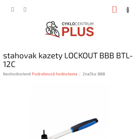
Prejsť
NÁKUP
na
obsah
KOŠÍK
stahovak kazety LOCKOUT BBB BTL-
12C
Priemerné
Neohodnotené
Podrobnosti hodnotenia
Značka:
BBB
hodnotenie
produktu
je
0,0
z
5
hviezdičiek.