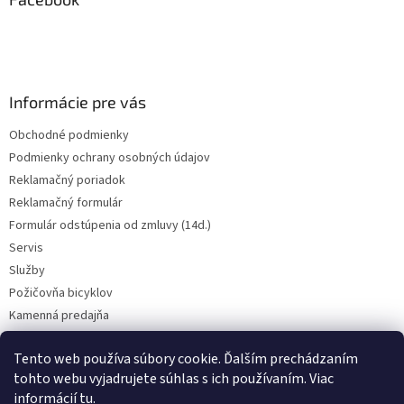
t
i
e
Informácie pre vás
Obchodné podmienky
Podmienky ochrany osobných údajov
Reklamačný poriadok
Reklamačný formulár
Formulár odstúpenia od zmluvy (14d.)
Servis
Služby
Požičovňa bicyklov
Kamenná predajňa
Kontakt
Tento web používa súbory cookie. Ďalším prechádzaním
tohto webu vyjadrujete súhlas s ich používaním. Viac
informácií
tu
.