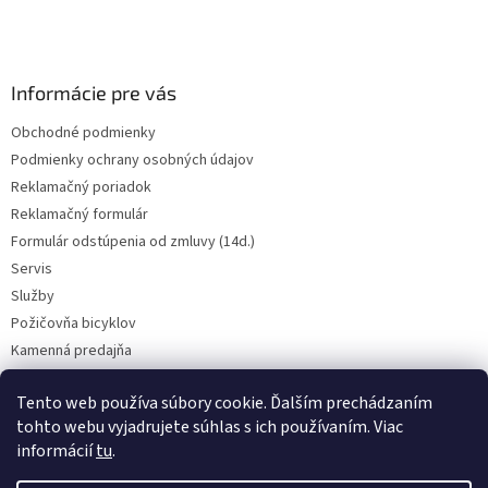
i
e
Informácie pre vás
Obchodné podmienky
Podmienky ochrany osobných údajov
Reklamačný poriadok
Reklamačný formulár
Formulár odstúpenia od zmluvy (14d.)
Servis
Služby
Požičovňa bicyklov
Kamenná predajňa
Kontakt
Tento web používa súbory cookie. Ďalším prechádzaním
tohto webu vyjadrujete súhlas s ich používaním. Viac
informácií
tu
.
CENY BICYKLOV V KATEGÓRII VÝPREDAJ PLATIA LEN PRE OSOBNÝ ODBER