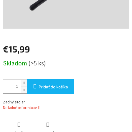
€15,99
Jednotková
Skladom
(>5 ks)
cena:
Pridať do košíka
Zadný stojan
Detailné informácie