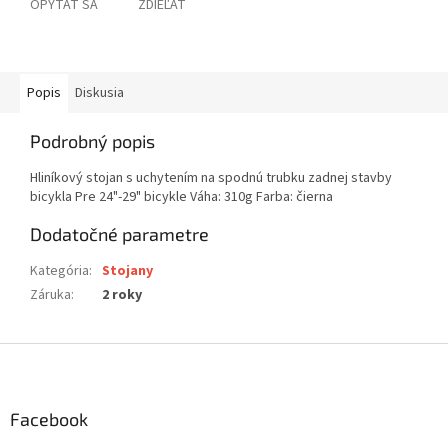
OPÝTAŤ SA
ZDIEĽAŤ
Popis
Diskusia
Podrobný popis
Hliníkový stojan s uchytením na spodnú trubku zadnej stavby
bicykla Pre 24"-29" bicykle Váha: 310g Farba: čierna
Dodatočné parametre
Kategória
:
Stojany
Záruka
:
2 roky
Z
á
p
ä
Facebook
t