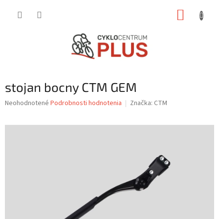
Prejsť
NÁKUP
na
obsah
KOŠÍK
stojan bocny CTM GEM
Priemerné
Neohodnotené
Podrobnosti hodnotenia
Značka:
CTM
hodnotenie
produktu
je
0,0
z
5
hviezdičiek.