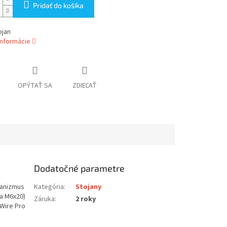
Pridať do košíka
ojan
informácie
OPÝTAŤ SA
ZDIEĽAŤ
Dodatočné parametre
chanizmus
Kategória
:
Stojany
ka M6x20)
Záruka
:
2 roky
 Wire Pro