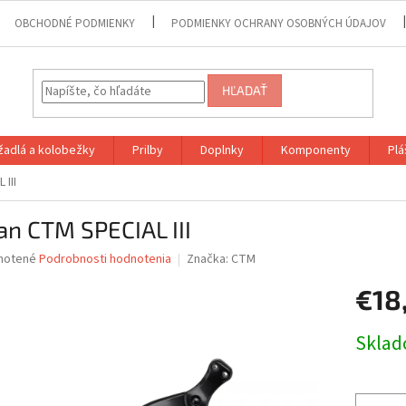
OBCHODNÉ PODMIENKY
PODMIENKY OCHRANY OSOBNÝCH ÚDAJOV
HĽADAŤ
adlá a kolobežky
Prilby
Doplnky
Komponenty
Plá
 III
an CTM SPECIAL III
né
notené
Podrobnosti hodnotenia
Značka:
CTM
nie
€18
u
Jednotk
Skla
cena:
iek.