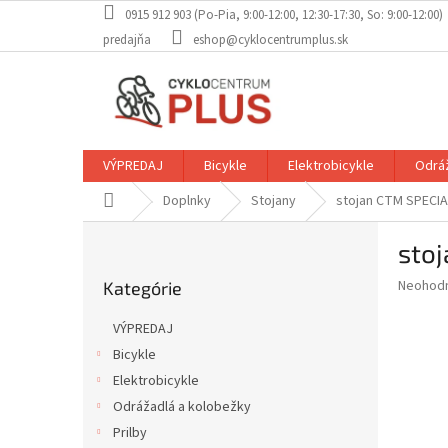
Prejsť
0915 912 903 (Po-Pia, 9:00-12:00, 12:30-17:30, So: 9:00-12:00)
na
predajňa
eshop@cyklocentrumplus.sk
obsah
VÝPREDAJ
Bicykle
Elektrobicykle
Odráž
Domov
Doplnky
Stojany
stojan CTM SPECIAL
B
stoj
o
Preskočiť
č
Priemer
Neohod
Kategórie
kategórie
n
hodnote
ý
produkt
VÝPREDAJ
p
je
Bicykle
0,0
a
z
Elektrobicykle
n
5
e
Odrážadlá a kolobežky
hviezdič
l
Prilby