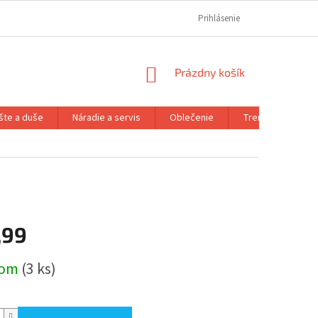
REKLAMAČNÝ PORIADOK
REKLAMAČNÝ FORMULÁR
Prihlásenie
FORMULÁR OD
NÁKUPNÝ
Prázdny košík
KOŠÍK
šte a duše
Náradie a servis
Oblečenie
Trenažéry a prís
,99
ová
dom
(3 ks)