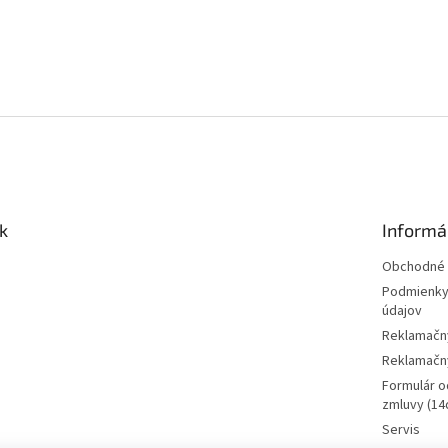
k
Informá
Obchodné 
Podmienky
údajov
Reklamačn
Reklamačný
Formulár o
zmluvy (14d
Servis