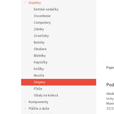
Doplnky
Detské sedačky
Osvetlenie
Computery
Zámky
Zvončeky
Batohy
Okuliare
Blatníky
Kapsičky
Popi
Košíky
Nosiče
Stojany
Pod
Fľaše
Hliní
Obaly na kolesá
Uchy
Komponenty
Maxi
22/2
Plášte a duše