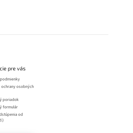
cie pre vás
podmienky
 ochrany osobných
ý poriadok
 formulár
dstúpenia od
.)