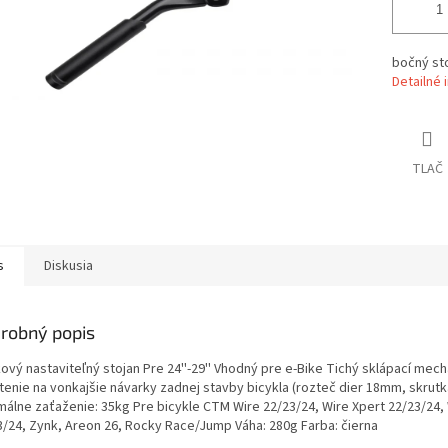
bočný st
Detailné 
TLAČ
s
Diskusia
robný popis
kový nastaviteľný stojan Pre 24''-29'' Vhodný pre e-Bike Tichý sklápací me
tenie na vonkajšie návarky zadnej stavby bicykla (rozteč dier 18mm, skrut
málne zaťaženie: 35kg Pre bicykle CTM Wire 22/23/24, Wire Xpert 22/23/24,
3/24, Zynk, Areon 26, Rocky Race/Jump Váha: 280g Farba: čierna