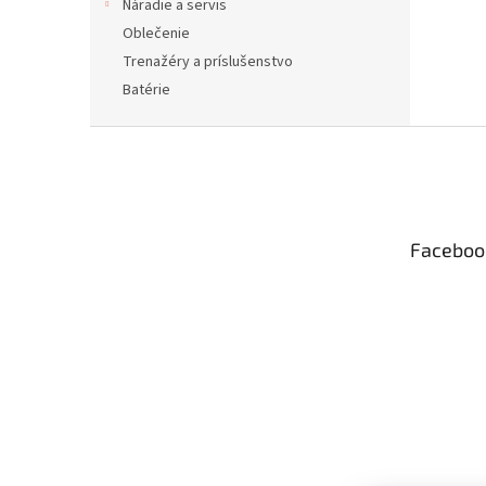
Náradie a servis
Oblečenie
Trenažéry a príslušenstvo
Batérie
Z
á
p
ä
t
Faceboo
i
e